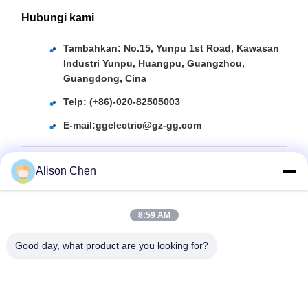
Hubungi kami
Tambahkan: No.15, Yunpu 1st Road, Kawasan
Industri Yunpu, Huangpu, Guangzhou,
Guangdong, Cina
Telp: (+86)-020-82505003
E-mail:
ggelectric@gz-gg.com
Alison Chen
Tag:
8:59 AM
Transformator Jenis Minyak Terendam
Good day, what product are you looking for?
Transformator Tiga Fase Minyak Terendam
Transformator Daya Yang Diisi Minyak