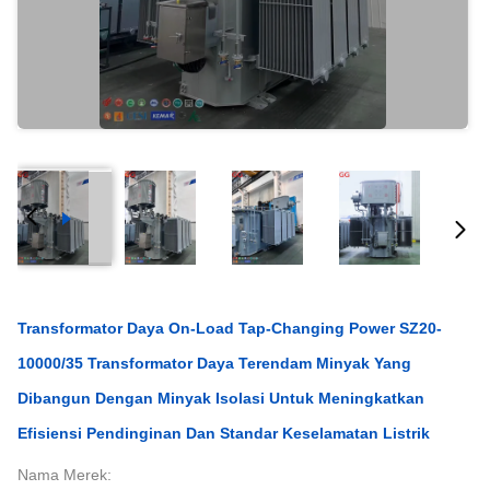
Transformator Daya On-Load Tap-Changing Power SZ20-
10000/35 Transformator Daya Terendam Minyak Yang
Dibangun Dengan Minyak Isolasi Untuk Meningkatkan
Efisiensi Pendinginan Dan Standar Keselamatan Listrik
Nama Merek: