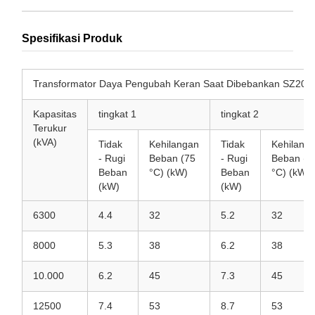
Spesifikasi Produk
Transformator Daya Pengubah Keran Saat Dibebankan SZ20-
Kapasitas
tingkat 1
tingkat 2
Terukur
(kVA)
Tidak
Kehilangan
Tidak
Kehilang
- Rugi
Beban (75
- Rugi
Beban (7
Beban
°C) (kW)
Beban
°C) (kW)
(kW)
(kW)
6300
4.4
32
5.2
32
8000
5.3
38
6.2
38
10.000
6.2
45
7.3
45
12500
7.4
53
8.7
53