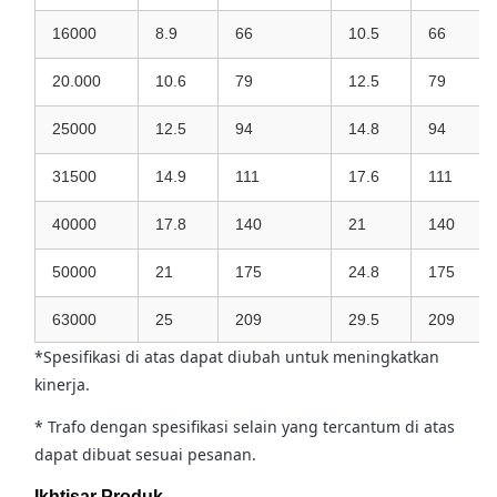
16000
8.9
66
10.5
66
20.000
10.6
79
12.5
79
25000
12.5
94
14.8
94
31500
14.9
111
17.6
111
40000
17.8
140
21
140
50000
21
175
24.8
175
63000
25
209
29.5
209
*Spesifikasi di atas dapat diubah untuk meningkatkan
kinerja.
* Trafo dengan spesifikasi selain yang tercantum di atas
dapat dibuat sesuai pesanan.
Ikhtisar Produk