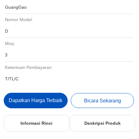
GuangGao
Nomor Model:
D
Moq:
3
Ketentuan Pembayaran:
T/TL/C
Dapatkan Harga Terbaik
Bicara Sekarang
Informasi Rinci
Deskripsi Produk