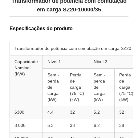
Transformador de potência com comutação
em carga SZ20-10000/35
Especificações do produto
Transformador de potência com comutação em carga SZ20-1
Capacidade
Nível 1
Nível 2
Nominal
(kVA)
Sem -
Perda
Sem -
Perda
perda
de
perda
de
de
carga
de
carga
carga
(75 °C)
carga
(75 °C)
(kW)
(kW)
(kW)
(kW)
6300
4.4
32
5.2
32
8.000
5.3
38
6.2
38