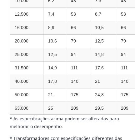
10.000
6.2
45
7.3
45
12.500
7.4
53
8.7
53
16.000
8,9
66
10,5
66
20.000
10.6
79
12,5
79
25.000
12,5
94
14,8
94
31.500
14,9
111
17.6
111
40.000
17,8
140
21
140
50.000
21
175
24,8
175
63.000
25
209
29,5
209
* As especificações acima podem ser alteradas para
melhorar o desempenho.
* Transformadores com especificações diferentes das