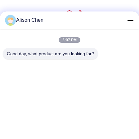
Alison Chen
Mídia Social
3:07 PM
Good day, what product are you looking for?
Contato rápido
telefone
0086-20-82505003
E-Mail
ggelectric@gz-gg.com
Endereço