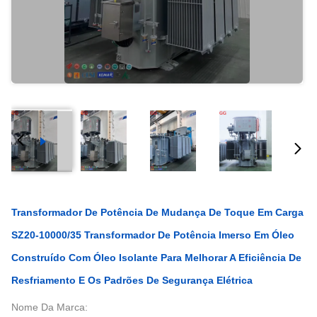
Transformador De Potência De Mudança De Toque Em Carga
SZ20-10000/35 Transformador De Potência Imerso Em Óleo
Construído Com Óleo Isolante Para Melhorar A Eficiência De
Resfriamento E Os Padrões De Segurança Elétrica
Nome Da Marca: