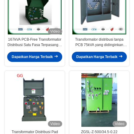
Video
167kVA PCB-Free Transformator
Transformator distribusi tanpa
Distribusi Satu Fasa Terpasang di
PCB 75kVA yang didinginkan
Bantalan Pendingin Mandiri
sendiri dengan satu fase yang
untuk Distribusi Daya Perkotaan
dipasang pada pad untuk
Dapatkan Harga Terbaik
Dapatkan Harga Terbaik
jaringan perkotaan
Video
Video
Transformator Distribusi Pad
ZGSL-Z-500/34.5-0.22