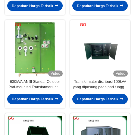
Dapatkan Harga Terbaik
Dapatkan Harga Terbaik
Video
Video
630kVA ANSI Standar Outdoor
Transformator distribusi 100kVA
Pad-mounted Transformer untuk
yang dipasang pada pad tunggal
distribusi listrik
fase tanpa kandungan PCB untuk
distribusi listrik perkotaan
Dapatkan Harga Terbaik
Dapatkan Harga Terbaik