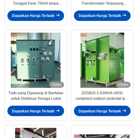
Tunggal-Fase 75kVA tanpa
Transformator Terpasang
Konten PCB untuk Distribusi
Bantalan untuk Jaringan
Listrik Perkotaan
Distribusi
Dapatkan Harga Terbaik
Dapatkan Harga Terbaik
Video
Video
Trafo yang Dipasang di Bantalan
ZGSB20-Z 630kVA ANSI-
untuk Distribusi Tenaga Listrik
compliant outdoor pedestal-type
transformer untuk distribusi catu
daya
Dapatkan Harga Terbaik
Dapatkan Harga Terbaik