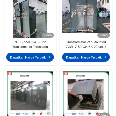
Video
Video
ZGSL-Z-500/34.5-0.22
Transformator Pad-Mounted
Transformator Terpasang
ZGSL-Z-500/34.5-0.22 untuk
Bantalan untuk Jaringan
Distribusi Pasokan Daya
Distribusi
Dapatkan Harga Terbaik
Dapatkan Harga Terbaik
Video