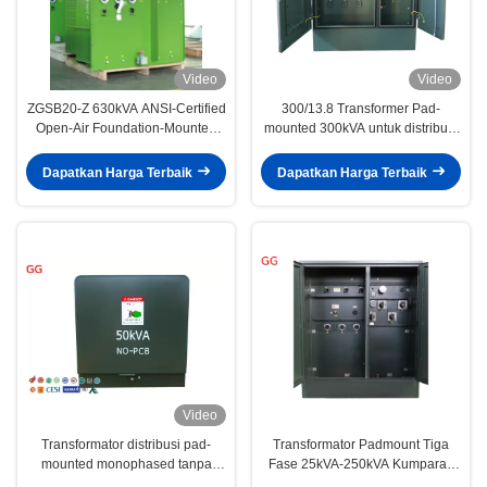
Video
Video
ZGSB20-Z 630kVA ANSI-Certified
300/13.8 Transformer Pad-
Open-Air Foundation-Mounted
mounted 300kVA untuk distribusi
Transformer untuk distribusi
catu daya
jaringan listrik
Dapatkan Harga Terbaik
Dapatkan Harga Terbaik
Video
Transformator distribusi pad-
Transformator Padmount Tiga
mounted monophased tanpa
Fase 25kVA-250kVA Kumparan
kandungan PCB 50kVA
Tembaga