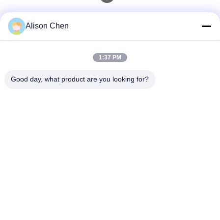
Kontak Cepat
Alison Chen
tel
1:37 PM
0086-20-82505003
Good day, what product are you looking for?
E-Mail
ggelectric@gz-gg.com
Alamat
No.15, Jalan Yunpu 1st, Zona Industri Yunpu Luogang
Guangzhou, Tiongkok
Kebijakan Privasi
|
Sitemap
Cina Kualitas Baik Transformator distribusi yang dipasang pada