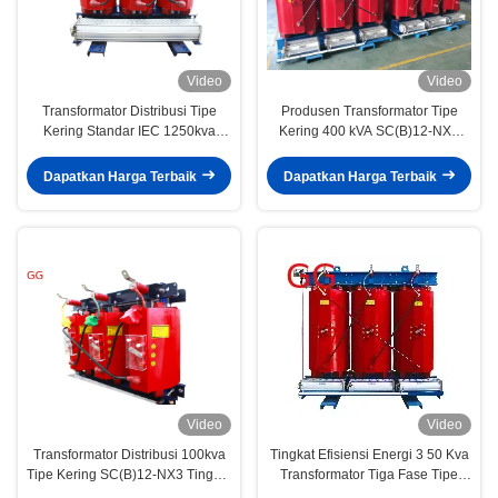
Video
Video
Transformator Distribusi Tipe
Produsen Transformator Tipe
Kering Standar IEC 1250kva
Kering 400 kVA SC(B)12-NX3
SC(B)14-NX2 Tingkat Efisiensi
Tingkat Efisiensi Energi 3
Energi 2
Dapatkan Harga Terbaik
Dapatkan Harga Terbaik
Video
Video
Transformator Distribusi 100kva
Tingkat Efisiensi Energi 3 50 Kva
Tipe Kering SC(B)12-NX3 Tingkat
Transformator Tiga Fase Tipe
Efisiensi Energi 3
Kering 20KV