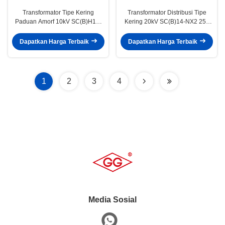
Transformator Tipe Kering
Transformator Distribusi Tipe
Paduan Amorf 10kV SC(B)H17-
Kering 20kV SC(B)14-NX2 250
NX2 Transformator Distribusi Tiga
Kva
Fasa
Dapatkan Harga Terbaik
Dapatkan Harga Terbaik
1
2
3
4
Media Sosial