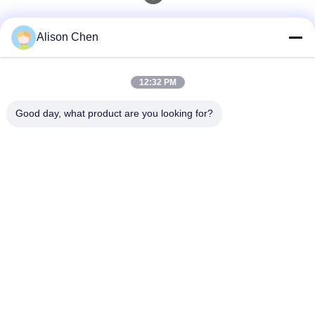
Kontak Cepat
Alison Chen
tel
12:32 PM
0086-20-82505003
Good day, what product are you looking for?
E-Mail
ggelectric@gz-gg.com
Alamat
No.15, Jalan Yunpu 1st, Zona Industri Yunpu Luogang
Guangzhou, Tiongkok
Kebijakan Privasi
|
Sitemap
Cina Kualitas Baik Transformator distribusi yang dipasang pada