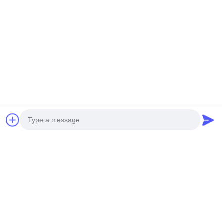
Produk Terkait
Video
Transformator Distribusi
Transformator Distribusi
Daya 400kVA 20kV
Terendam Minyak 315kVA
Terendam Oli S(B)13-NX3
10kV S(B)22-NX1 Tingkat
Photo
Dapatkan Harga Terbaik
Dapatkan Harga Terbaik
Tingkat Efisiensi Energi 3
Efisiensi Energi 1
Video Call
Audio Call