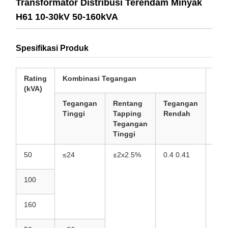
Transformator Distribusi Terendam Minyak
H61 10-30kV 50-160kVA
Spesifikasi Produk
Rating
Kombinasi Tegangan
Gru
(kVA)
Vek
Tegangan
Rentang
Tegangan
Tinggi
Tapping
Rendah
Tegangan
Tinggi
50
≤24
±2x2.5%
0.4 0.41
Dyn
100
160