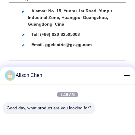
Alamat: No. 15, Yunpu 1st Road, Yunpu
Industrial Zone, Huangpu, Guangzhou,
Guangdong, Cina
Tel: (+86)-020-82505003
Email: ggelectric@gz-gg.com
Alison Chen
Tag:
Transformator Distribusi Berisi Oli
7:16 AM
Transformator Distribusi Hemat Energi
Good day, what product are you looking for?
Transformator Distribusi Daya