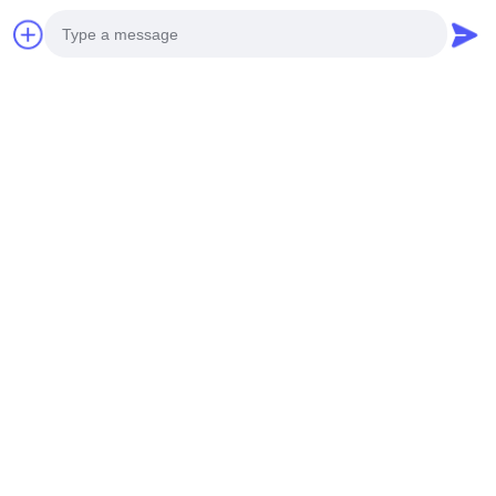
Video
400kVA 20kV
315kVA 10kV Ölgetauchter
Leistungstransformator
Verteiltransformator S(B)22-
Ölgetaucht S(B)13-NX3
NX1 Energieeffizienz Level 1
Photo
Erhalten Sie Besten Preis
Erhalten Sie Besten Preis
Energieeffizienz Level 3
Video Call
Audio Call
Social Media