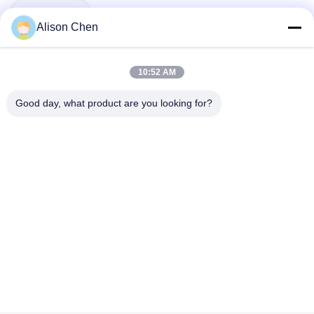
Umbauten:
Alison Chen
Ölgefüllte Verteiltransformatoren
10:52 AM
Energieeffiziente Verteilertransformatoren
Good day, what product are you looking for?
Leistungsverteilungstransformator
Verwandte Produkte