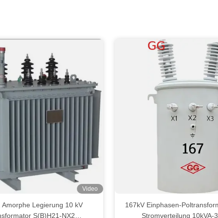
Video
 Amorphe Legierung 10 kV
167kV Einphasen-Poltransform
nsformator S(B)H21-NX2
Stromverteilung 10kVA-