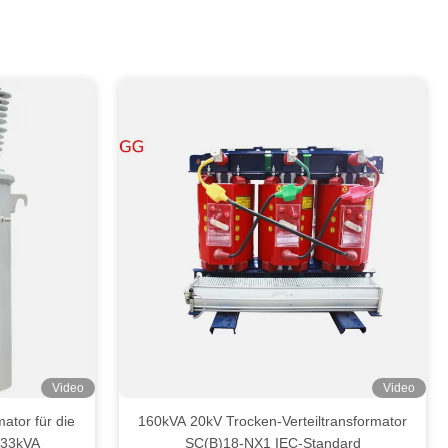
Video
Video
ator für die
160kVA 20kV Trocken-Verteiltransformator
333kVA
SC(B)18-NX1 IEC-Standard