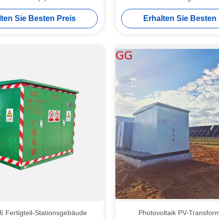
ergieeffizienz Level 2
lten Sie Besten Preis
Erhalten Sie Besten 
 Fertigteil-Stationsgebäude
Photovoltaik PV-Transform