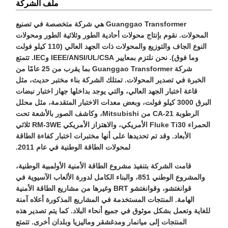
ملف الشركة
Guanggao Transformer هي شركة متخصصة في تصنيع
المحولات. نقوم بإنتاج محولات أحادية الطور وثلاثية الطور ومحولات
النوع الجاف والتوزيع والمحولات ذات الجهد العالي (110 كيلو فولت
وما فوق). نحن نلتزم بمعايير IEEE/ANSI/UL/CSA وIEC. تتمتع
شركة Guanggao Transformer بما يقرب من 25 عامًا من
الخبرة في تصدير المحولات. تمتلك الشركة بناء مختبر حديث، مثل
قاعة اختبار الجهد العالي، والتي يوجد بداخلها جهاز اختبار نبضات
البرق 3000 كيلو فولت، وبعض معدات الاختبار المتقدمة، مثل محلل
الرطوبة CA-21 من Mitsubishi، وكاشف الصور بالأشعة تحت
الحمراء Fluke Ti30 الأمريكي، والاهتزاز الأمريكي RM-3WE ثلاثي
الأبعاد. وقد تم تحديدها على أنها مختبرات اختبار كفاءة الطاقة
لمحولات الطاقة الوطنية في عام 2011.
قامت الشركة بتنفيذ مشروع الطاقة الأمنية الأولمبية الوطنية،
والمشروع الوطني 851، والبناء الكامل لدورة الألعاب الآسيوية في
قوانغتشو، وقوانغتشو BRT وغيرها من مشاريع الطاقة الأمنية
الهامة. المنتجات المستخدمة في المشاريع المذكورة أعلاه آمنة
للغاية وتعمل بشكل موثوق في جميع أنحاء البلاد. كما يتم تصدير هذه
المنتجات إلى ميانمار ومدغشقر وماليزيا وبلدان أخرى. تتمتع