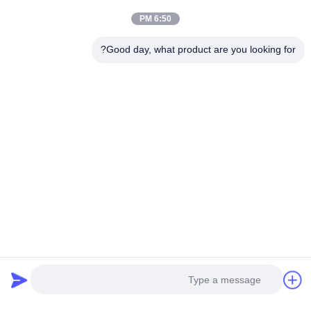
6:50 PM
وسائل التواصل الاجتماعي
Good day, what product are you looking for?
اتصال سريع
تيل
0086-20-82505003
بريد إلكتروني
ggelectric@gz-gg.com
عنوان
رقم 15، طريق يونبو الأول، منطقة يونبو الصناعية، لوانغ،
قوانغتشو، الصين