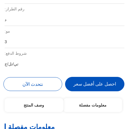
رقم الطراز:
د
مو:
3
شروط الدفع:
تي/تل/ج
احصل على أفضل سعر
نتحدث الآن
معلومات مفصلة
وصف المنتج
معلومات مفصلة