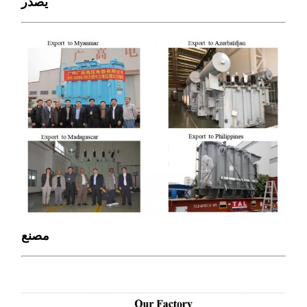
يصدّر
مصنع