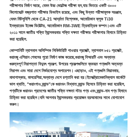
পরীক্ষাগার নির্মাণ আছে, যেমন উচ্চ ভোল্টেজ পরীক্ষা হল,যার ভিতরে একটি ৩০০০
কিলোভোল্ট বজ্রপাত পরীক্ষার ডিভাইস রয়েছে, এবং কিছু উন্নত পরীক্ষামূলক সরঞ্জাম,
যেমন মিটসুবিশি থেকে CA-21 আর্দ্রতা বিশ্লেষক, আমেরিকান ফ্লুক Ti30
ইনফ্রারেড ইমেজ ডিটেক্টর, আমেরিকান RM-3WE ত্রিমাত্রিক কম্পন।এবং এটি
২০১১ সালে জাতীয় শক্তি ট্রান্সফরমার শক্তি দক্ষতা পরীক্ষার পরীক্ষাগার হিসাবে চিহ্নিত
করা হয়েছিল.
কোম্পানিটি ন্যাশনাল অলিম্পিক সিকিউরিটি পাওয়ার প্রজেক্ট, ন্যাশনাল ৮৫১ প্রজেক্ট,
গুয়াংজু এশিয়ান গেমসের পুরো নির্মাণ কাজ করেছে,গুয়াংজু বিআরটি এবং অন্যান্য
গুরুত্বপূর্ণ নিরাপত্তা বিদ্যুৎ প্রকল্প. উপরের প্রকল্পগুলিতে ব্যবহৃত পণ্যগুলি অত্যন্ত
নিরাপদ এবং সারা দেশে নির্ভরযোগ্য অপারেশন। এছাড়াও, এই পণ্যগুলি মিয়ানমার,
মাদাগাস্কার, মালয়েশিয়া,অন্যান্য দেশে রপ্তানি করা হয়।ইলেক্ট্রোমেকানিক্যাল মার্কেটে
ভাল খ্যাতি, "গুয়াংগাও ব্র্যান্ড"কে গুয়াংডং বিখ্যাত ব্র্যান্ড হিসেবে চিহ্নিত করা হয়েছিল,
পণ্যটিকে গুয়াংডং প্রদেশের জাতীয় শক্তি দক্ষতা স্টার পণ্য এবং ব্র্যান্ড-নাম পণ্য হিসাবে
চিহ্নিত করা হয়েছিল।যদি আপনার ট্রান্সফরমার প্রয়োজন হয়আমাদের সাথে যোগাযোগ
করুন।