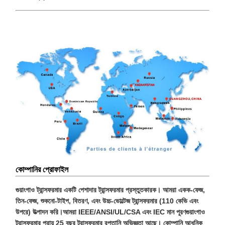
কোম্পানির প্রোফাইল
গুয়াংগাও ট্রান্সফরমার একটি পেশাদার ট্রান্সফরমার প্রস্তুতকারক। আমরা একক-ফেজ,
তিন-ফেজ, শুকনো-টাইপ, বিতরণ, এবং উচ্চ-ভোল্টেজ ট্রান্সফরমার (110 কেভি এবং
উপরে) উত্পাদন করি।আমরা IEEE/ANSI/UL/CSA এবং IEC মান পূরণগুয়াংগাও
ট্রান্সফরমার প্রায় 25 বছর ট্রান্সফরমার রপ্তানি অভিজ্ঞতা আছে। কোম্পানি আধুনিক