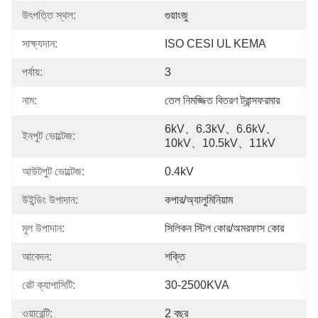
উৎপত্তি স্থল:
গুয়াংজু
সাক্ষ্যদান:
ISO CESI UL KEMA
পর্যায়:
3
নাম:
তেল নিমজ্জিত বিতরণ ট্রান্সফরমার
6kV、6.3kV、6.6kV、
ইনপুট ভোল্টেজ:
10kV、10.5kV、11kV
আউটপুট ভোল্টেজ:
0.4kV
উইন্ডিং উপাদান:
কপার/অ্যালুমিনিয়াম
মূল উপাদান:
সিলিকন স্টিল কোর/অমরফাস কোর
আবেদন:
শক্তি
রেট ক্যাপাসিটি:
30-2500KVA
ওয়ারেন্টি:
2 বছর