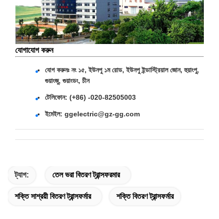
যোগাযোগ করুন
যোগ করুনঃ নং ১৫, ইউনপু ১ম রোড, ইউনপু ইন্ডাস্ট্রিয়াল জোন, হুয়াংপু,
গুয়াংজু, গুয়াংডং, চীন
টেলিফোন: (+86) -020-82505003
ইমেইল: ggelectric@gz-gg.com
ট্যাগ:
তেল ভরা বিতরণ ট্রান্সফরমার
শক্তি সাশ্রয়ী বিতরণ ট্রান্সফর্মার
শক্তি বিতরণ ট্রান্সফর্মার