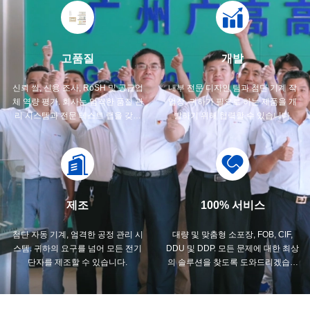
고품질
개발
신뢰 씰, 신용 조사, RoSH 및 공급업
내부 전문 디자인 팀과 첨단 기계 작
체 역량 평가. 회사는 엄격한 품질 관
업장. 귀하가 필요로 하는 제품을 개
리 시스템과 전문 테스트 랩을 갖추
발하기 위해 협력할 수 있습니다.
고 있습니다.
제조
100% 서비스
첨단 자동 기계, 엄격한 공정 관리 시
대량 및 맞춤형 소포장, FOB, CIF,
스템. 귀하의 요구를 넘어 모든 전기
DDU 및 DDP. 모든 문제에 대한 최상
단자를 제조할 수 있습니다.
의 솔루션을 찾도록 도와드리겠습니
다.