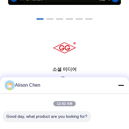
소셜 미디어
Alison Chen
빠른 연락
12:42 AM
전화
Good day, what product are you looking for?
0086-20-82505003