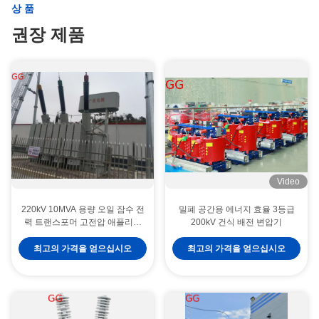
상품
권장 제품
Video
220kV 10MVA 용량 오일 잠수 전
밀폐 공간용 에너지 효율 3등급
력 트랜스포머 고전압 애플리케
200kV 건식 배전 변압기
이션에 대한 IEC 표준
최고의 가격을 얻으십시오
최고의 가격을 얻으십시오