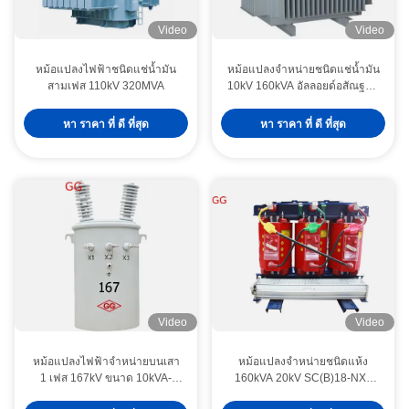
Video
Video
หม้อแปลงไฟฟ้าชนิดแช่น้ำมัน
หม้อแปลงจำหน่ายชนิดแช่น้ำมัน
สามเฟส 110kV 320MVA
10kV 160kVA อัลลอยด์อสัณฐาน
S(B)H21-NX2 ระดับ
ประสิทธิภาพพลังงาน 2
หา ราคา ที่ ดี ที่สุด
หา ราคา ที่ ดี ที่สุด
Video
Video
หม้อแปลงไฟฟ้าจำหน่ายบนเสา
หม้อแปลงจำหน่ายชนิดแห้ง
1 เฟส 167kV ขนาด 10kVA-
160kVA 20kV SC(B)18-NX1
333kVA
มาตรฐาน IEC