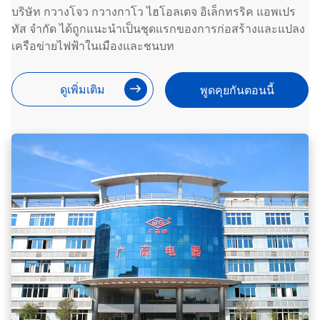
บริษัท กวางโจว กวางกาโว ไฮโอลเตจ อิเล็กทรริค แอพเปร
ทัส จํากัด ได้ถูกแนะนําเป็นชุดแรกของการก่อสร้างและแปลง
เครือข่ายไฟฟ้าในเมืองและชนบท
ดูเพิ่มเติม
พูดคุยกันตอนนี้