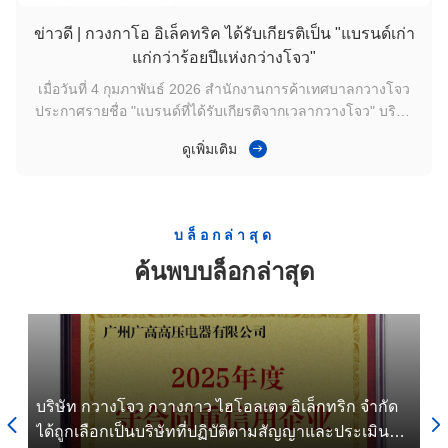
ข่าวดี | กวงกาโอ อิเล็คทริค ได้รับเกียรติเป็น "แบรนด์เก่า
แก่กว่าร้อยปีแห่งกว่างโจว"
เมื่อวันที่ 4 กุมภาพันธ์ 2026 สํานักงานการค้าเทศบาลกวางโจว
ประกาศรายชื่อ "แบรนด์ที่ได้รับเกียรติจากเวลากวางโจว" บริษัท
กวางโจว กวางกาว ไฮโอลเตจ อิเล็กทริก จํากัด(ต่อไปเรียกว่า
ดูเพิ่มเติม
"กวนกาว อิเล็กทริก") อีกครั้งได้รับรางวัล "แบรนด์ที่ได้รับเกียรติ
ในช่วงเวลาของกวนโจว"! การยอมรับ "แบรนด์ที่ได้รับเกียรติจา
กก...
บล็อกล่าสุด
ค้นพบบล็อกล่าสุด
บริษัท กวางโจว กวางกาว ไฮโอลเตจ อิเล็กทริก จํากัด
สิน


ือก
ได้ถูกเลือกเป็นบริษัทที่ปฏิบัติตามสัญญาและประเมินสิน