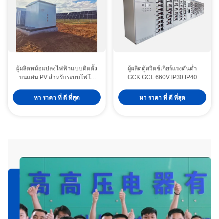
ผู้ผลิตหม้อแปลงไฟฟ้าแบบติดตั้ง
ผู้ผลิตตู้สวิตช์เกียร์แรงดันต่ำ
บนแผ่น PV สำหรับระบบโฟโต
GCK GCL 660V IP30 IP40
โวลตาอิก 3 เฟส ONAN Cooling
หา ราคา ที่ ดี ที่สุด
หา ราคา ที่ ดี ที่สุด