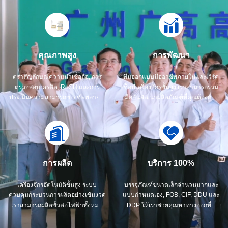
คุณภาพสูง
การพัฒนา
ตราสัญลักษณ์ความน่าเชื่อถือ, การ
ทีมออกแบบมืออาชีพภายในและเวิร์ค
ตรวจสอบเครดิต, RoSH และการ
ช็อปเครื่องจักรขั้นสูง เราสามารถร่วม
ประเมินความสามารถของซัพพลายเอ
มือกันพัฒนาผลิตภัณฑ์ที่คุณต้องการ
อร์ บริษัทมีระบบควบคุมคุณภาพอย่าง
ได้
เข้มงวดและห้องปฏิบัติการทดสอบ
ระดับมืออาชีพ
การผลิต
บริการ 100%
เครื่องจักรอัตโนมัติขั้นสูง ระบบ
บรรจุภัณฑ์ขนาดเล็กจำนวนมากและ
ควบคุมกระบวนการผลิตอย่างเข้มงวด
แบบกำหนดเอง, FOB, CIF, DDU และ
เราสามารถผลิตขั้วต่อไฟฟ้าทั้งหมด
DDP ให้เราช่วยคุณหาทางออกที่ดี
ได้ตามความต้องการของคุณ
ที่สุดสำหรับทุกข้อกังวลของคุณ