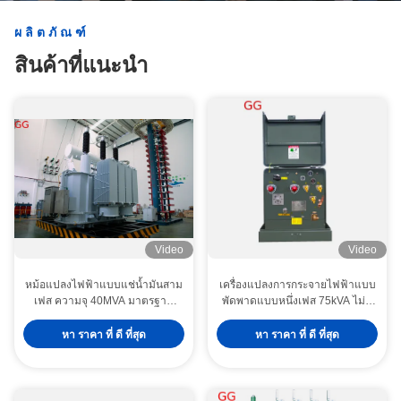
ผลิตภัณฑ์
สินค้าที่แนะนํา
Video
Video
หม้อแปลงไฟฟ้าแบบแช่น้ำมันสาม
เครื่องแปลงการกระจายไฟฟ้าแบบ
เฟส ความจุ 40MVA มาตรฐาน
พัดพาดแบบหนึ่งเฟส 75kVA ไม่มี
IEC 330kV สำหรับระบบไฟฟ้า
สาร PCB สําหรับการกระจาย
กำลังสูง
ไฟฟ้าในเมือง
หา ราคา ที่ ดี ที่สุด
หา ราคา ที่ ดี ที่สุด