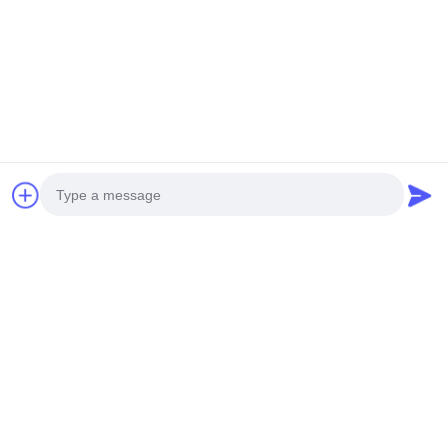
Video
Video
Transformator Distribusi Tipe
Produsen Transformator
Kering Standar IEC 1250kva
Tipe Kering 400 kVA
SC(B)14-NX2 Tingkat
SC(B)12-NX3 Tingkat
Dapatkan Harga Terbaik
Dapatkan Harga Terbaik
Efisiensi Energi 2
Efisiensi Energi 3
Photo
Media Sosial
Video Call
Audio Call
Kontak Cepat