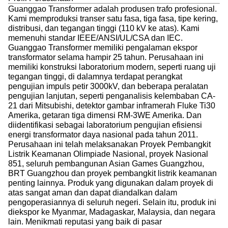
Guanggao Transformer adalah produsen trafo profesional.
Kami memproduksi transer satu fasa, tiga fasa, tipe kering,
distribusi, dan tegangan tinggi (110 kV ke atas). Kami
memenuhi standar IEEE/ANSI/UL/CSA dan IEC.
Guanggao Transformer memiliki pengalaman ekspor
transformator selama hampir 25 tahun. Perusahaan ini
memiliki konstruksi laboratorium modern, seperti ruang uji
tegangan tinggi, di dalamnya terdapat perangkat
pengujian impuls petir 3000kV, dan beberapa peralatan
pengujian lanjutan, seperti penganalisis kelembaban CA-
21 dari Mitsubishi, detektor gambar inframerah Fluke Ti30
Amerika, getaran tiga dimensi RM-3WE Amerika. Dan
diidentifikasi sebagai laboratorium pengujian efisiensi
energi transformator daya nasional pada tahun 2011.
Perusahaan ini telah melaksanakan Proyek Pembangkit
Listrik Keamanan Olimpiade Nasional, proyek Nasional
851, seluruh pembangunan Asian Games Guangzhou,
BRT Guangzhou dan proyek pembangkit listrik keamanan
penting lainnya. Produk yang digunakan dalam proyek di
atas sangat aman dan dapat diandalkan dalam
pengoperasiannya di seluruh negeri. Selain itu, produk ini
diekspor ke Myanmar, Madagaskar, Malaysia, dan negara
lain. Menikmati reputasi yang baik di pasar