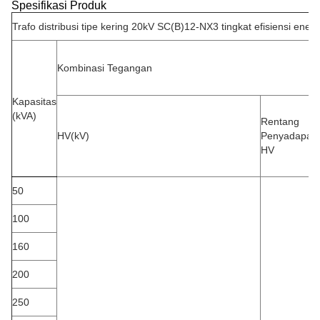
Spesifikasi Produk
Trafo distribusi tipe kering 20kV SC(B)12-NX3 tingkat efisiensi energ
Kombinasi Tegangan
Kapasitas
(kVA)
Rentang
HV(kV)
Penyadapan
HV
50
100
160
200
250