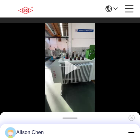
400kVA 20kV Leistungstransformator
Alison Chen
Ölgetaucht S(B)13-NX3 Energieeffizienz