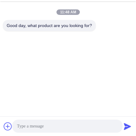
今雑談しなさい
お問い合わせを送信
11:48 AM
#
油で満たされた配送トランスフォーマー
Good day, what product are you looking for?
#
省エネ配電用変圧器
#
配電トランス
オイル浸漬分布トランス
2025-12-02
12 ビュー
20kV油入配電変圧器 S(B)13-NX3 エネルギー効率レベル3 製品仕様 20kV油
入配電変圧器 S(B)13-NX3 省エネレベル3 容量(kVA) 電圧の組み合わせ ベク
トルグループ 無負荷損失(W) 全負荷損失 (W) 短絡インピーダンス (%) 高圧
(kV) HVタッピング範囲 LV(kV) 30 2020(10)または他の人 ±5%/ ±2×2.5% 0.4
ダイナ11 Yzn11 ...
お問い合わせ
来場者のメッセージ
メッセージを残す
まだパブリックコメントはありません