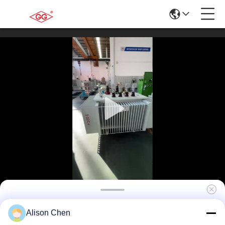
400kVA 20kV 配電用変圧器 油入 S(B)13-NX3 省
Alison Chen
エネルギーレベル3