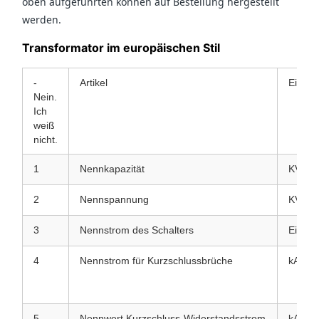
oben aufgeführten können auf Bestellung hergestellt
werden.
Transformator im europäischen Stil
-
Artikel
Einheit
Nein.
Ich
weiß
nicht.
1
Nennkapazität
KVA
2
Nennspannung
KVA
3
Nennstrom des Schalters
Eine
4
Nennstrom für Kurzschlussbrüche
kA
5
Nennwert Kurzschluss-Widerstandsstrom
kA/s