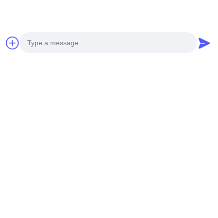
Kontaktieren Sie uns
Hinzufügen: Nr. 15, Yunpu 1st Road, Yunpu
Industrial Zone, Huangpu, Guangzhou,
Guangdong, China
Tel: (+86) 020-82505003
Photo
E-Mail: ggelectric@gz-gg.com
Video Call
Audio Call
Umbauten:
Fertigteil-Umspannwerk
Vorgefertigte Umspannwerksgebäude