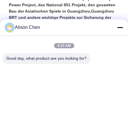
Power Project, das National 851 Projekt, den gesamten
Bau der Asiatischen Spiele in Guangzhou,Guangzhou
BRT und andere wichtige Projekte zur Sicherung der
EnergieversorgungDie Produkte, die in den oben
Alison Chen
genannten Projekten verwendet werden, sind sehr
sicher und in einem zuverlässigen Betrieb im ganzen
Land. Außerdem werden diese Produkte nach Myanmar,
9:15 AM
Madagaskar, Malaysia und anderen Ländern
exportiert.Gute Reputation auf dem elektro-
Good day, what product are you looking for?
mechanischen Markt, "Guanggao-Marke" wurde als
Guangdong-berühmte Marke identifiziert, das Produkt
wurde als National Energy Efficiency Star Products und
Brand-Name Products in der Provinz Guangdong
identifiziert.Wenn Sie einen Transformator
brauchenBitte kontaktieren Sie uns.