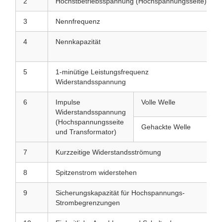
2
Höchstbetriebsspannung (Hochspannungsseite)
3
Nennfrequenz
4
Nennkapazität
5
1-minütige Leistungsfrequenz
Widerstandsspannung
6
Impulse
Volle Welle
Widerstandsspannung
(Hochspannungsseite
Gehackte Welle
und Transformator)
7
Kurzzeitige Widerstandsströmung
8
Spitzenstrom widerstehen
9
Sicherungskapazität für Hochspannungs-
Strombegrenzungen