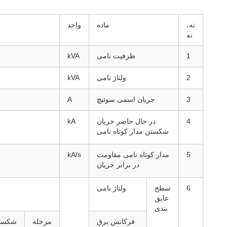
نه،
ماده
واحد
نه
1
ظرفیت نامی
kVA
2
ولتاژ نامی
kVA
3
جریان اسمی سوئیچ
A
4
در حال حاضر جریان
kA
شکستن مدار کوتاه نامی
5
مدار کوتاه نامی مقاومت
kA/s
در برابر جریان
6
سطح
ولتاژ نامی
عایق
بندی
فرکانس برق
مرحله
شکست