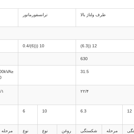
طرف ولتاژ بالا
ترانسفورماتور
10 (((6)/0.4
12 ((6.3)
630
≤400kVA
31.5
0
۱/ ۳
۲۲/۴
6
10
6.3
12
گی
مرحله
شکستگی
روغن
نوع
نوع
مرحله ب