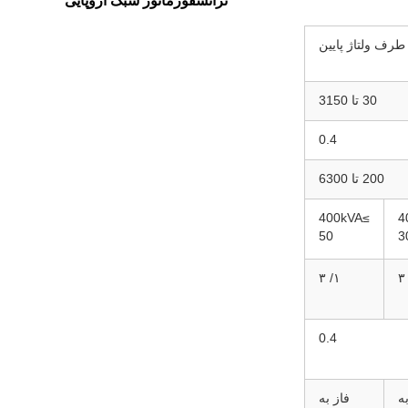
طرف ولتاژ پایین
30 تا 3150
0.4
200 تا 6300
≥400kVA
50
3
۱/ ۳
0.4
ه
فاز به