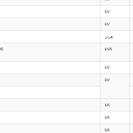
kV
kV
هرتز
00
kVA
kV
kV
kA
kA
kA