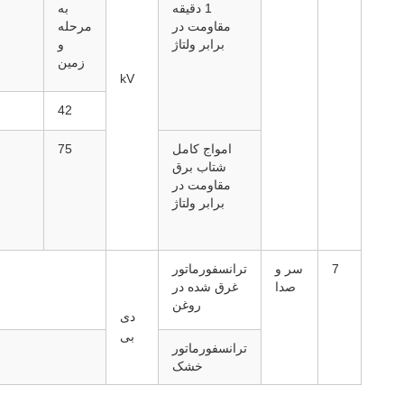
1 دقیقه
به
مقاومت در
مرحله
برابر ولتاژ
و
زمین
kV
42
امواج کامل
75
شتاب برق
مقاومت در
برابر ولتاژ
7
سر و
ترانسفورماتور
صدا
غرق شده در
روغن
دی
بی
ترانسفورماتور
خشک