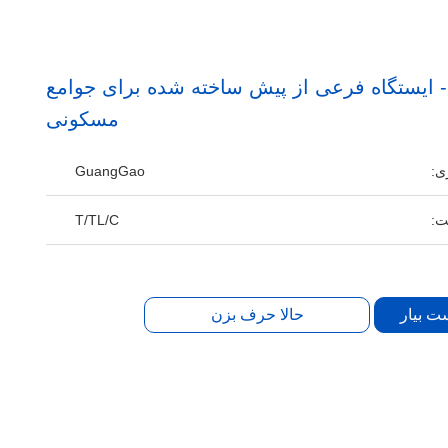
10kV/0.4k - ایستگاه فرعی از پیش ساخته شده برای جوامع
مسکونی
ی:
GuangGao
ت:
T/TL/C
ت بیار
حالا حرف بزن