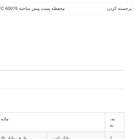
برجسته کردن:
محفظه پست پیش ساخته IEC 60076
نه،
ماده
نه
1
ولتاژ نامی
طرف ولتاژ بالا