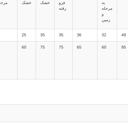
به
فرو
خشک
خشک
مرحل
مرحله
رفته
و
زمین
25
35
35
36
32
48
60
75
75
65
60
85