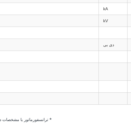
kA
kV
دی بی
* ترانسفورماتور با مشخصات د