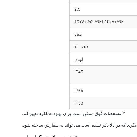
2.5
10kV±5%یا 10kV±2x2.5%
≤55
۵۱ تا ۶۱
اونان
IP45
IP65
IP33
* مشخصات فوق ممکن است برای بهبود عملکرد تغییر کند.
یگری که در بالا ذکر نشده است می تواند به سفارش ساخته شود.
ترانسفورماتور سبک اروپایی