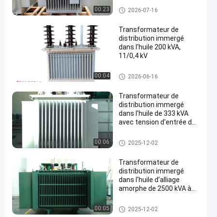
mécanique
Transformateur de distributio
00:23
2026-07-16
n immergé d'huile
Transformateur de
distribution immergé
dans l'huile 200 kVA,
11/0,4 kV
Transformateur de distributio
00:04
2026-06-16
n immergé d'huile
Transformateur de
distribution immergé
dans l'huile de 333 kVA
avec tension d'entrée de
20 kV et méthode de
refroidissement ONAN
Transformateur de distributio
00:06
2025-12-02
n immergé d'huile
Transformateur de
distribution immergé
dans l'huile d'alliage
amorphe de 2500 kVA à
10 kV, de niveau 2
d'efficacité énergétique
Transformateur de distributio
00:05
2025-12-02
n immergé d'huile