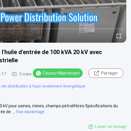
l'huile d'entrée de 100 kVA 20 kV avec
trielle
Causez Maintenant
Partager
-17
5 vues
 de distribution à haut rendement énergétique
0 kV pour usines, mines, champs pétrolifères Spécifications du
e de ....
Vue davantage
Laisser un message