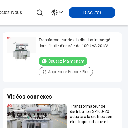
Discuter
actez-Nous
Transformateur de distribution immergé
dans l'huile d'entrée de 100 kVA 20 kV
avec refroidissement ONAN pour
alimentation industrielle
Causez Maintenant
Apprendre Encore Plus
Vidéos connexes
Transformateur de
distribution S-100/20
adapté à la distribution
électrique urbaine et
rurale à haute résistance