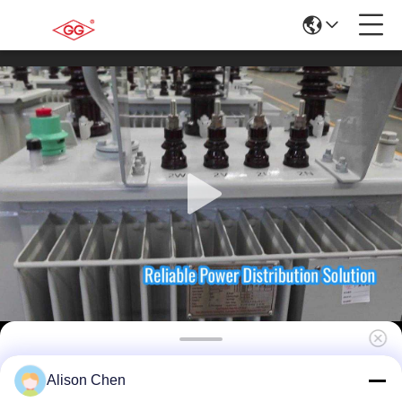
শিল্প বিদ্যুৎ সরবরাহের জন্য ওএনএএন শীতল সহ 100 কেভিএ 20
Alison Chen
কেভি ইনপুট তেল ডুবানো বিতরণ ট্রান্সফরমার