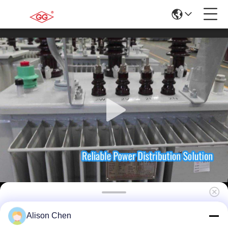
Endüstriyel Güç Kaynağı için ONAN
Alison Chen
Soğutmalı 100kVA 20kV Girişli Yağlı Dağıtım