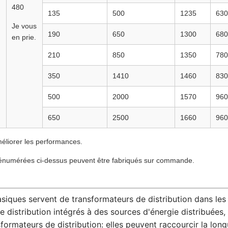
480
135
500
1235
630
Je vous
190
650
1300
680
en prie.
210
850
1350
780
350
1410
1460
830
500
2000
1570
960
650
2500
1660
960
méliorer les performances.
es énumérées ci-dessus peuvent être fabriqués sur commande.
ques servent de transformateurs de distribution dans les
 distribution intégrés à des sources d'énergie distribuées
formateurs de distribution: elles peuvent raccourcir la long