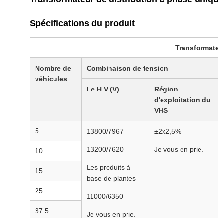
Spécifications du produit
Transformate
Nombre de
Combinaison de tension
véhicules
Le H.V (V)
Région
d'exploitation du
VHS
5
13800/7967
±2x2,5%
13200/7620
Je vous en prie.
10
Les produits à
15
base de plantes
25
11000/6350
37.5
Je vous en prie.