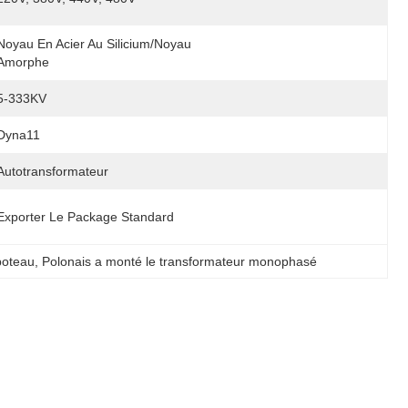
Noyau En Acier Au Silicium/noyau 
Amorphe
5-333KV
Dyna11
Autotransformateur
Exporter Le Package Standard
poteau
, 
Polonais a monté le transformateur monophasé