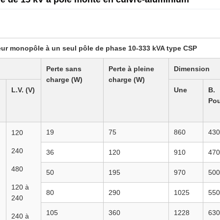
ur monopôle à un seul pôle de phase 10-333 kVA type CSP
Perte sans
Perte à pleine
Dimension
charge (W)
charge (W)
L.V. (V)
Une
B.
Pou
19
75
860
430
120
240
36
120
910
470
480
50
195
970
500
120 à
80
290
1025
550
240
105
360
1228
630
240 à