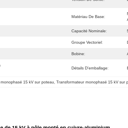
Matériau De Base:
Capacité Nominale:
Groupe Vectoriel:
Bobine:
 
Détails D'emballage:
on monophasé 15 kV sur poteau
, 
Transformateur monophasé 15 kV sur 
ue de 15 kV à pôle monté en cuivre-aluminium