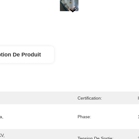
tion De Produit
Certification:
, 
Phase:
V, 
Tension De Sortie: