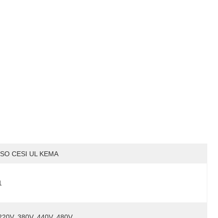
ISO CESI UL KEMA
1
220V, 380V, 440V, 480V