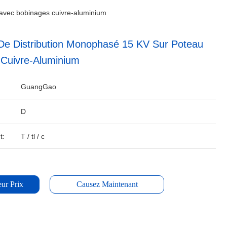
 avec bobinages cuivre-aluminium
De Distribution Monophasé 15 KV Sur Poteau
Cuivre-Aluminium
GuangGao
D
t:
T / tl / c
ur Prix
Causez Maintenant