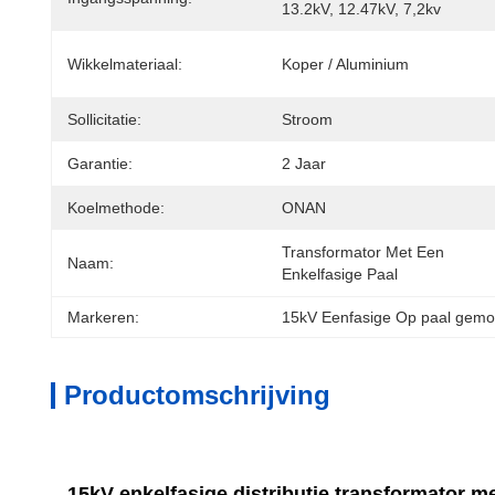
13.2kV, 12.47kV, 7,2kv
Wikkelmateriaal:
Koper / Aluminium
Sollicitatie:
Stroom
Garantie:
2 Jaar
Koelmethode:
ONAN
Transformator Met Een 
Naam:
Enkelfasige Paal
Markeren:
15kV Eenfasige Op paal gemon
Productomschrijving
15kV enkelfasige distributie transformator 