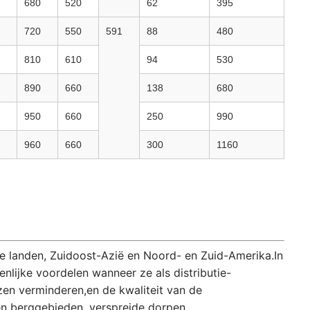
680
520
62
395
720
550
591
88
480
810
610
94
530
890
660
138
680
950
660
250
990
960
660
300
1160
de landen, Zuidoost-Azië en Noord- en Zuid-Amerika.In
lijke voordelen wanneer ze als distributie-
ezen verminderen,en de kwaliteit van de
gen berggebieden, verspreide dorpen,