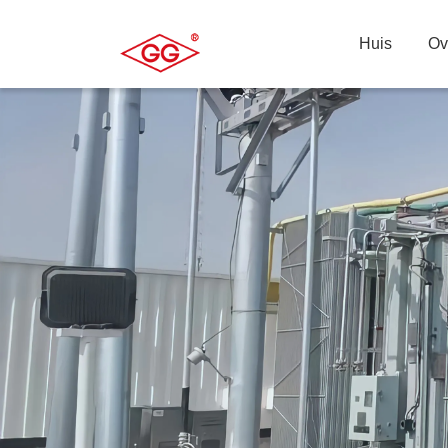
Huis
Ov