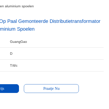
ren aluminium spoelen
Op Paal Gemonteerde Distributietransformator
uminium Spoelen
GuangGao
D
T/tl/c
ijs
Praatje Nu