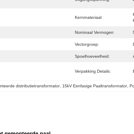
Kernmateriaal:
Nominaal Vermogen:
Vectorgroep:
Spoelhoeveelheid:
Verpakking Details:
teerde distributietransformator
, 
15kV Eenfasige Paaltransformator
, 
Po
met gemonteerde paal