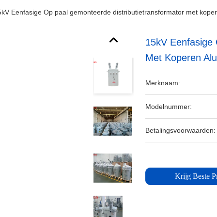
5kV Eenfasige Op paal gemonteerde distributietransformator met kope
15kV Eenfasige 
Met Koperen Al
Merknaam:
Modelnummer:
Betalingsvoorwaarden:
Krijg Beste Pr