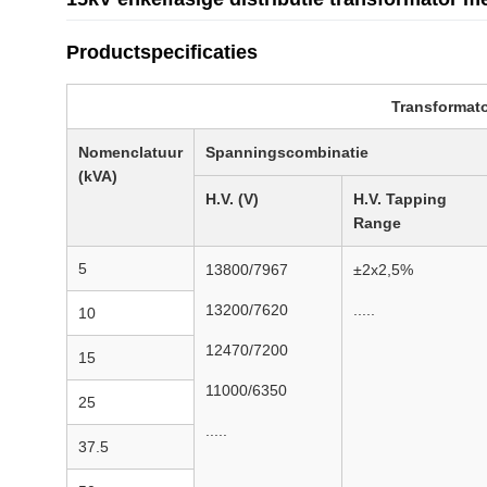
Productspecificaties
Transformato
Nomenclatuur
Spanningscombinatie
(kVA)
H.V. (V)
H.V. Tapping
Range
5
13800/7967
±2x2,5%
13200/7620
.....
10
12470/7200
15
11000/6350
25
.....
37.5