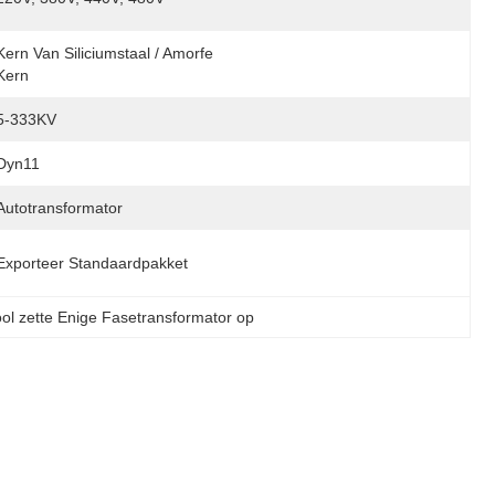
Kern Van Siliciumstaal / Amorfe 
Kern
5-333KV
Dyn11
Autotransformator
Exporteer Standaardpakket
ol zette Enige Fasetransformator op