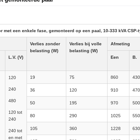
r met een enkele fase, gemonteerd op een paal, 10-333 kVA CSP-
Verlies zonder
Verlies bij volle
Afmeting
belasting (W)
belasting (W)
L.V. (V)
Een
B.
19
75
860
430
120
240
36
120
910
470
480
50
195
970
500
120 tot
80
290
1025
550
240
105
360
1228
630
240 tot
en met