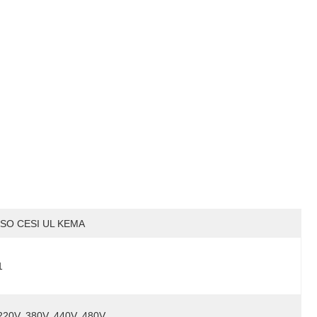
ISO CESI UL KEMA
1
220V, 380V, 440V, 480V