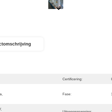
ctomschrijving
Certificering:
, 
Fase:
, 
Uitgangsspanning: