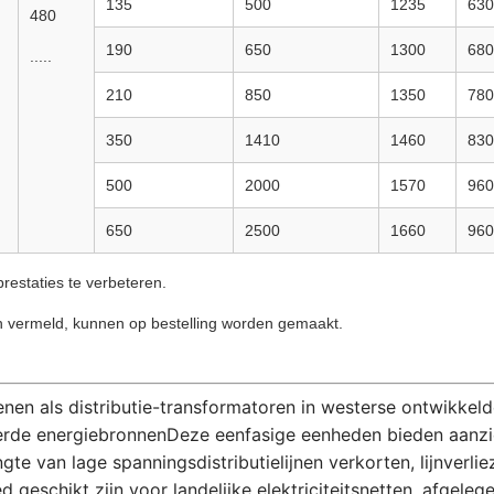
135
500
1235
630
480
190
650
1300
680
.....
210
850
1350
780
350
1410
1460
830
500
2000
1570
960
650
2500
1660
960
restaties te verbeteren.
en vermeld, kunnen op bestelling worden gemaakt.
enen als distributie-transformatoren in westerse ontwikkel
erde energiebronnenDeze eenfasige eenheden bieden aanzien
te van lage spanningsdistributielijnen verkorten, lijnverli
geschikt zijn voor landelijke elektriciteitsnetten, afgele