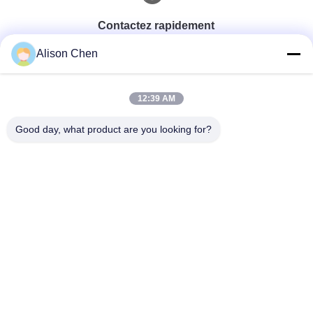
Contactez rapidement
Alison Chen
Télégramme
0086-20-82505003
12:39 AM
Good day, what product are you looking for?
E-Mail
ggelectric@gz-gg.com
Adresse
N°15, Route 1 de Yunpu, Zone Industrielle de Yunpu,
Luogang, Guangzhou, Chine
Politique En Matière De Protection De La Vie
|
Plan Du
Privée
Site