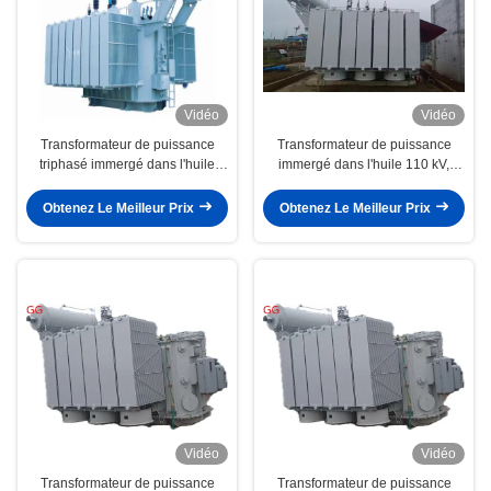
Vidéo
Vidéo
Transformateur de puissance
Transformateur de puissance
triphasé immergé dans l'huile
immergé dans l'huile 110 kV,
110kV 320MVA
capacité 40 MVA, noyau en acier
au silicium à faibles pertes
Obtenez Le Meilleur Prix
Obtenez Le Meilleur Prix
Vidéo
Vidéo
Transformateur de puissance
Transformateur de puissance