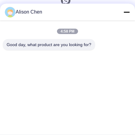
Alison Chen
ติดต่อเร็ว
4:58 PM
โทรศัพท์
0086-20-82505003
Good day, what product are you looking for?
อีเมล
ggelectric@gz-gg.com
ที่อยู่
เลขที่ 15 ถนนหยุนปู่ 1 เขตอุตสาหกรรมหยุนปู่ เขตหลัวกัง
กวางโจว ประเทศจีน
นโยบายความเป็นส่วนตัว
|
แผนผังเว็บไซต์
จีน คุณภาพดี เครื่องแปลงกระจายไฟที่ติดขั้วขั้วขั้วขั้วขั้วขั้วขั้วขั้ว ผู้