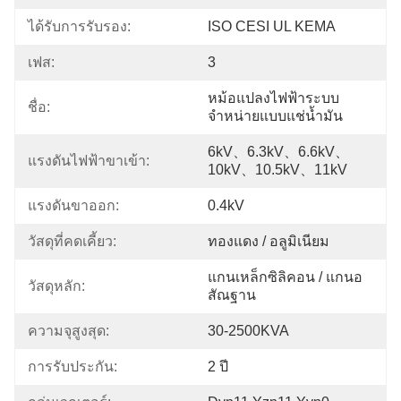
ได้รับการรับรอง:
ISO CESI UL KEMA
เฟส:
3
หม้อแปลงไฟฟ้าระบบ
ชื่อ:
จำหน่ายแบบแช่น้ำมัน
6kV、6.3kV、6.6kV、
แรงดันไฟฟ้าขาเข้า:
10kV、10.5kV、11kV
แรงดันขาออก:
0.4kV
วัสดุที่คดเคี้ยว:
ทองแดง / อลูมิเนียม
แกนเหล็กซิลิคอน / แกนอ
วัสดุหลัก:
สัณฐาน
ความจุสูงสุด:
30-2500KVA
การรับประกัน:
2 ปี