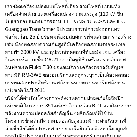
เราผลิตเครื่องแปลงแบบโฟสต์เดียว สามโฟสต์ แบบแห้ง
เครื่องจําหน่าย และเครื่องแปลงความแรงสูง (110 kV ขึ้น
ไป)เราตอบสนองมาตรฐาน IEEE/ANSI/UL/CSA และ IEC.
Guanggao Transformer มีประสบการณ์การส่งออกแทร
ฟอร์มเกือบ 25 ปี บริษัทมีห้องปฏิบัติการที่ทันสมัยการก่อสร้าง
เช่น ห้องทดสอบความดันสูงที่มีเครื่องทดสอบแรงกระแทก
สายฟ้า 3000 kV, และอุปกรณ์ทดสอบที่ทันสมัย เช่น เครื่อง
วิเคราะห์ความชื้น CA-21 จากมิตซูบิชิ เครื่องตรวจจับภาพ
อินฟราเรด Fluke Ti30 ของอเมริกา เครื่องตรวจจับสัญจร
สามมิติ RM-3WE ของอเมริกาและถูกระบุว่าเป็นห้องทดลอง
การทดสอบประสิทธิภาพพลังงานของทรานฟอร์มพลังงาน
แห่งชาติ ในปี 2011.
บริษัทได้ดําเนินโครงการพลังงานความปลอดภัยโอลิมปิก
แห่งชาติ โครงการ 851แห่งชาติกวางโจว BRT และโครงการ
พลังงานความปลอดภัยสําคัญอื่น ๆผลิตภัณฑ์ที่ใช้ใน
โครงการข้างต้นมีความปลอดภัยสูงและมีการดําเนินงานที่
น่าเชื่อถือได้ทั่วประเทศ นอกจากนี้ผลิตภัณฑ์เหล่านี้ยังถูกส่ง
ออกไปยังประเทศเมียนมาร์ มาดากาสการ์ มาเลเซีย และ