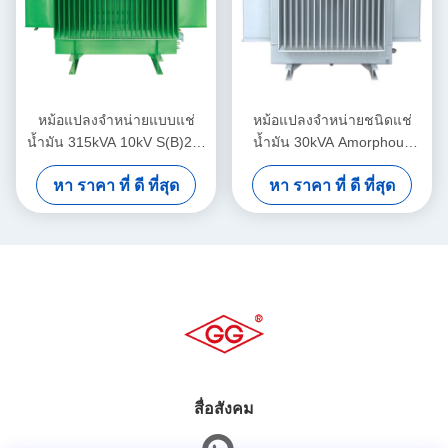
หม้อแปลงจำหน่ายแบบแช่
หม้อแปลงจำหน่ายชนิดแช่
น้ำมัน 315kVA 10kV S(B)22-
น้ำมัน 30kVA Amorphous
NX1 ระดับประสิทธิภาพ
Alloy 10kV รุ่น S(B)H25-NX1
หา ราคา ที่ ดี ที่สุด
หา ราคา ที่ ดี ที่สุด
พลังงาน 1
สื่อสังคม