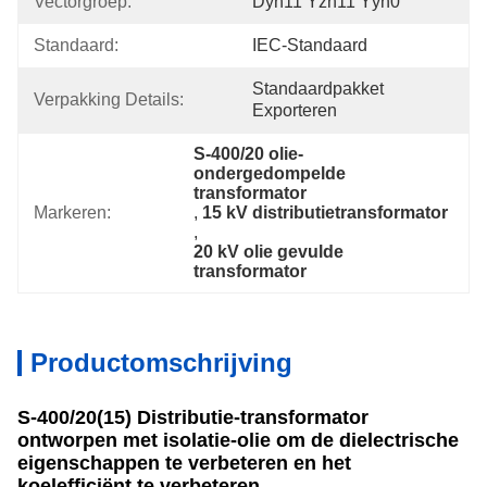
Vectorgroep:
Dyn11 Yzn11 Yyn0
Standaard:
IEC-Standaard
Standaardpakket 
Verpakking Details:
Exporteren
S-400/20 olie-
ondergedompelde 
transformator
Markeren:
, 
15 kV distributietransformator
, 
20 kV olie gevulde 
transformator
Productomschrijving
S-400/20(15) Distributie-transformator
ontworpen met isolatie-olie om de dielectrische
eigenschappen te verbeteren en het
koelefficiënt te verbeteren