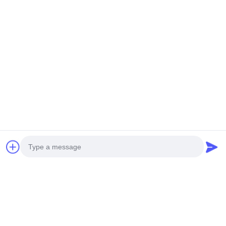
Vídeo
Vídeo
Transformador de
Fabricantes de
distribución tipo seco
transformadores tipo seco
estándar IEC 1250kva
de 400 kVA SC(B)12-NX3
Consiga El Mejor Precio
Consiga El Mejor Precio
SC(B)14-NX2 Nivel 2 de
Nivel de eficiencia
eficiencia energética
energética 3
Photo