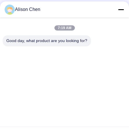
Быстрый контакт
Alison Chen
Телефон
7:19 AM
0086-20-82505003
Good day, what product are you looking for?
Электронная Почта
ggelectric@gz-gg.com
Адрес
№15, Юнпу 1-я дорога, Промышленная зона Юнпу,
Луоган, Гуанчжоу, Китай
Политика Уединения
|
Карта Сайта
Качество Китая хорошее Однофазный распределительный
трансформатор Поставщик. © авторского права 2025-2026