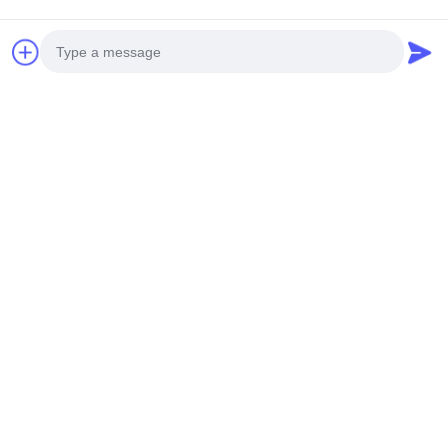
Photo
Sosyal Medya
Video Call
Audio Call
Hızlı iletişim
tele
0086-20-82505003
E-Posta