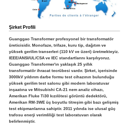
Şirket Profili
Guanggao Transformer profesyonel bir transformatör
üreticisidir. Monofaze, trifaze, kuru tip, dağıtım ve
yüksek gerilim transerleri (110 kV ve üzeri) üretmekteyiz.
IEEE/ANSI/UL/CSA ve IEC standartlarını karşılıyoruz.
Guanggao Transformer'ın yaklaşık 25 yıllık
transformatör ihracat tecrübesi vardır. Şirket, içerisinde
3000kV yıldırım darbe formu test cihazının bulunduğu
yüksek gerilim test salonu gibi modern laboratuvar
inşaatına ve Mitsubishi CA-21 nem analiz cihazı,
Amerikan Fluke Ti30 kızılötesi görüntü dedektörü,
Amerikan RM-3WE üç boyutlu titreşim gibi bazı gelişmiş
test ekipmanlarına sahiptir. 2011 yılında ise ulusal güç
trafosu enerji verimliliği test laboratuvarı olarak
belirlenmiştir.