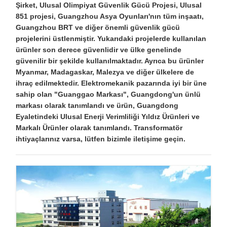
Şirket, Ulusal Olimpiyat Güvenlik Gücü Projesi, Ulusal
851 projesi, Guangzhou Asya Oyunları'nın tüm inşaatı,
Guangzhou BRT ve diğer önemli güvenlik gücü
projelerini üstlenmiştir. Yukarıdaki projelerde kullanılan
ürünler son derece güvenlidir ve ülke genelinde
güvenilir bir şekilde kullanılmaktadır. Ayrıca bu ürünler
Myanmar, Madagaskar, Malezya ve diğer ülkelere de
ihraç edilmektedir. Elektromekanik pazarında iyi bir üne
sahip olan "Guanggao Markası", Guangdong'un ünlü
markası olarak tanımlandı ve ürün, Guangdong
Eyaletindeki Ulusal Enerji Verimliliği Yıldız Ürünleri ve
Markalı Ürünler olarak tanımlandı. Transformatör
ihtiyaçlarınız varsa, lütfen bizimle iletişime geçin.