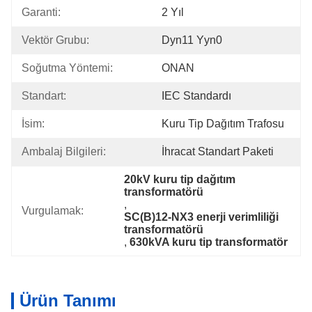
Garanti:
2 Yıl
Vektör Grubu:
Dyn11 Yyn0
Soğutma Yöntemi:
ONAN
Standart:
IEC Standardı
İsim:
Kuru Tip Dağıtım Trafosu
Ambalaj Bilgileri:
İhracat Standart Paketi
20kV kuru tip dağıtım 
transformatörü
, 
Vurgulamak:
SC(B)12-NX3 enerji verimliliği 
transformatörü
, 
630kVA kuru tip transformatör
Ürün Tanımı