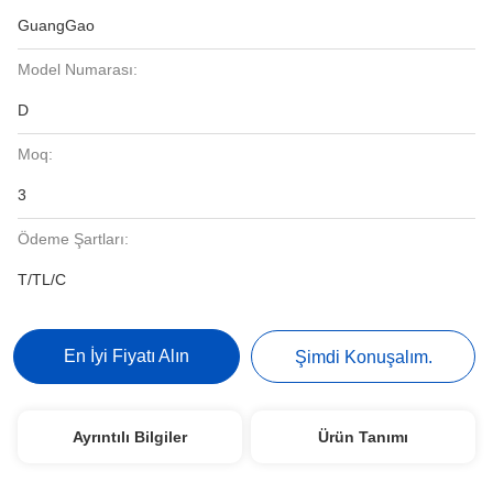
GuangGao
Model Numarası:
D
Moq:
3
Ödeme Şartları:
T/TL/C
En İyi Fiyatı Alın
Şimdi Konuşalım.
Ayrıntılı Bilgiler
Ürün Tanımı