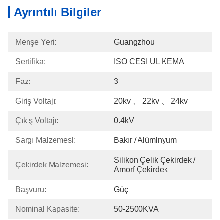
Ayrıntılı Bilgiler
Menşe Yeri:
Guangzhou
Sertifika:
ISO CESI UL KEMA
Faz:
3
Giriş Voltajı:
20kv 、 22kv 、 24kv
Çıkış Voltajı:
0.4kV
Sargı Malzemesi:
Bakır / Alüminyum
Silikon Çelik Çekirdek / 
Çekirdek Malzemesi:
Amorf Çekirdek
Başvuru:
Güç
Nominal Kapasite:
50-2500KVA