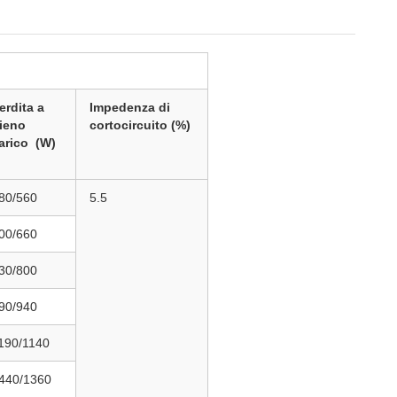
erdita a
Impedenza di
ieno
cortocircuito
(%)
arico
(W)
80/560
5.5
00/660
30/800
90/940
190/1140
440/1360