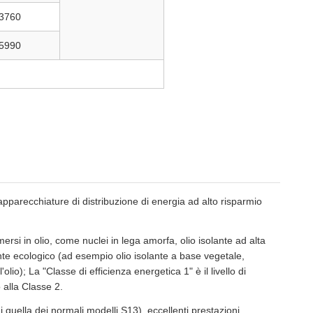
3760
5990
 apparecchiature di distribuzione di energia ad alto risparmio
ersi in olio, come nuclei in lega amorfa, olio isolante ad alta
lante ecologico (ad esempio olio isolante a base vegetale,
io); La "Classe di efficienza energetica 1" è il livello di
 alla Classe 2.
quella dei normali modelli S13), eccellenti prestazioni