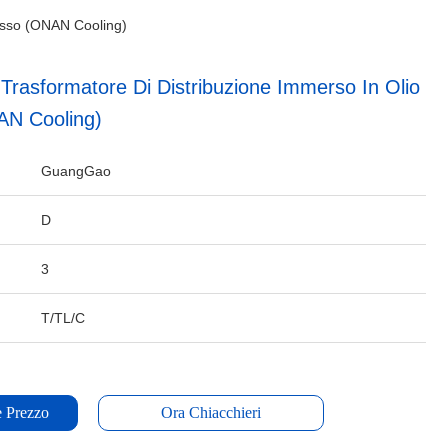
resso (ONAN Cooling)
Trasformatore Di Distribuzione Immerso In Olio
AN Cooling)
GuangGao
D
3
T/TL/C
e Prezzo
Ora Chiacchieri