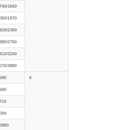
740/1660
060/1970
420/2300
880/2750
410/3240
070/3880
680
6
660
710
000
0880