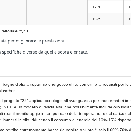
1270
1
1525
1
 vettoriale Yyn0
ate per migliorare le prestazioni.
n specifiche diverse da quelle sopra elencate.
n bagno d'olio a risparmio energetico ultra, conforme ai requisiti per le
al carbon".
el progetto "22" applica tecnologie all'avanguardia per trasformatori imm
li; "NX1" è un modello di fascia alta, che possibilmente include olio iso
i (per il monitoraggio in tempo reale della temperatura e del carico dell'ol
ri immersi in olio, riducendo il consumo di energia del 10%-15% rispetto
ta perdite estremamente basse (la perdita a vuoto è solo il 60%-70% di 