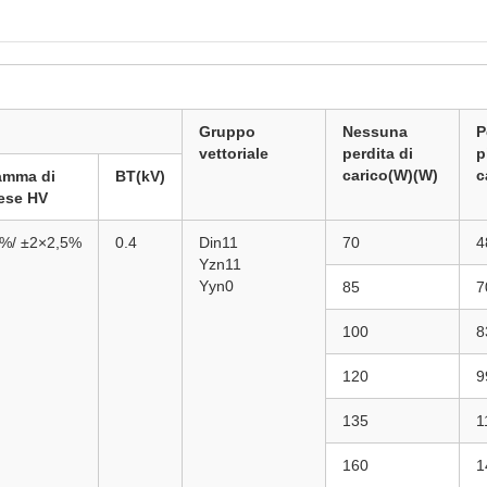
Gruppo
Nessuna
P
vettoriale
perdita di
p
carico(W)(W)
c
mma di
BT(kV)
ese HV
%/
±2×2,5%
0.4
Din11
70
4
Yzn11
Yyn0
85
7
100
8
120
9
135
1
160
1