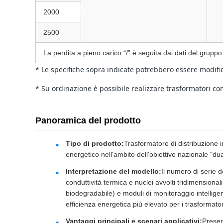
2000
2500
La perdita a pieno carico “/” è seguita dai dati del gruppo
* Le specifiche sopra indicate potrebbero essere modific
* Su ordinazione è possibile realizzare trasformatori co
Panoramica del prodotto
Tipo di prodotto:
Trasformatore di distribuzione i
energetico nell'ambito dell'obiettivo nazionale "du
Interpretazione del modello:
Il numero di serie d
conduttività termica e nuclei avvolti tridimensiona
biodegradabile) e moduli di monitoraggio intelligent
efficienza energetica più elevato per i trasformato
Vantaggi principali e scenari applicativi:
Presen