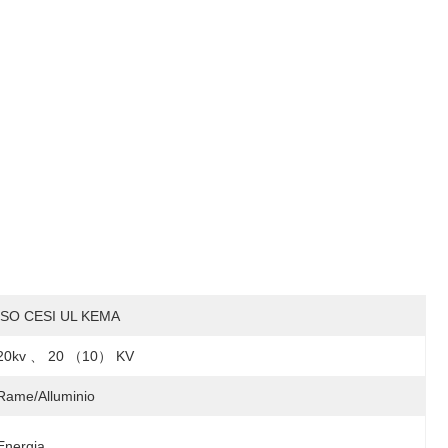
ISO CESI UL KEMA
20kv 、 20 （10） KV
Rame/Alluminio
Energia