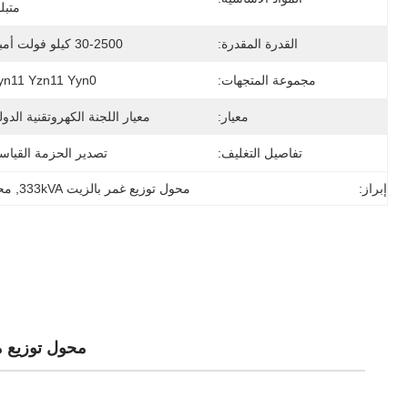
متبل
القدرة المقدرة:
30-2500 كيلو فولت أمبير
مجموعة المتجهات:
yn11 Yzn11 Yyn0
معيار:
معيار اللجنة الكهروتقنية الدول
تفاصيل التغليف:
تصدير الحزمة القياس
إبراز:
محول توزيع غمر بالزيت 333kVA
, 
محو
محول توزيع مغمور بالزيت بقدرة 