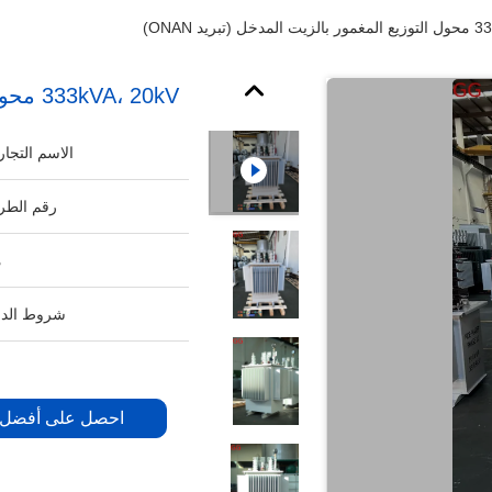
تبريد ONAN)
333kVA، 20kV محول التوزيع المغمور بالزيت المدخل (تبريد ONAN)
الاسم التجار
رقم الطرا
م
شروط الدف
احصل على أفضل