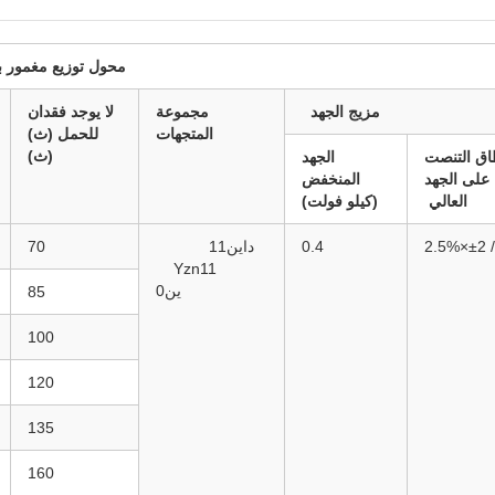
محول توزيع مغمور بالزيت بقدرة 
مزيج الجهد
مجموعة
لا يوجد فقدان
المتجهات
للحمل (ث)
(ث)
اق التنصت
الجهد
على الجهد
المنخفض
العالي
(كيلو فولت)
±2×2.5%
0.4
داين11
70
Yzn11
ين0
85
100
120
135
160