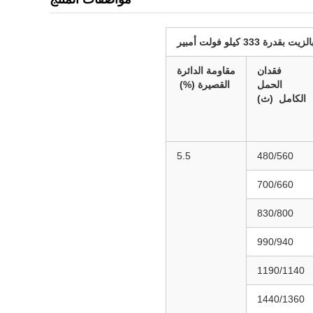
333 كيلو فولت أمبير
فقدان
مقاومة الدائرة
الحمل
القصيرة
(%)
الكامل
(ث)
5.5
480/560
700/660
830/800
990/940
1190/1140
1440/1360