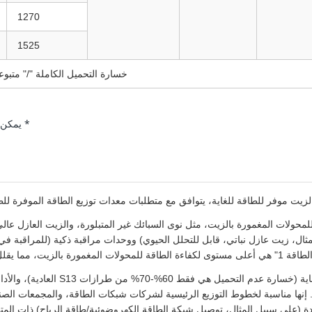
1270
1525
خسارة التحميل الكاملة "/" متبوعة 
* يمكن 
زيت موفر للطاقة للغاية، يتوافق مع متطلبات معدات توزيع الطاقة الموفرة للط
ال، زيت عازل نباتي، قابل للتحلل الحيوي) ووحدات مراقبة ذكية (للمراقبة في
اقة 1" هي أعلى مستوى لكفاءة الطاقة للمحولات المغمورة بالزيت، مما يقلل من استهلاك الطاقة بنسبة 10%-15% مقارنة بالفئة 2.
إنه يتميز بخسارة منخفضة للغاية (
 إنها مناسبة لخطوط التوزيع الرئيسية لشركات شبكات الطاقة، والمجمعات الصناع
دة (على سبيل المثال، توصيل شبكة الطاقة الكهروضوئية/طاقة الرياح) ذات المتطلب