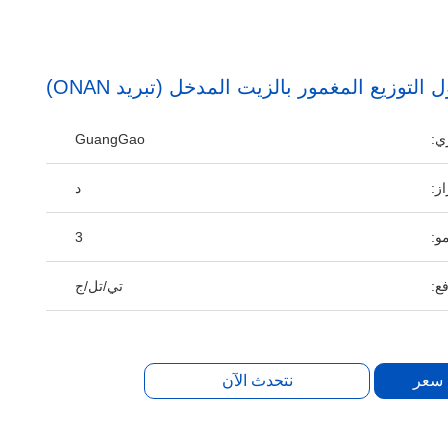
ي:
GuangGao
ز:
د
و:
3
ع:
تي/تل/ج
 سعر
نتحدث الآن