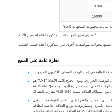
13760
15990
ببيانات مجموعة المتجهات Yyn0
* قد يتم تغيير المواصفات المذكورة أعلاه لتحسين الأداء.
تصنيع محولات بمواصفات أخرى غير المذكورة أعلاه حسب الطلب.
نظرة عامة على المنتج
اقة العالية في إطار الهدف الوطني "الكربون المزدوج".
يطبق الرقم التسلسلي للتصميم "22" أحدث التقنيات للمحولات المغمورة بالزيت، مثل نوى السبائك غير المتبلورة، والزيت العازل عالي التوصيل الحراري، ونوى الجرح ثلاثية الأبعاد؛ "NX1" هو
 الوقت الفعلي لدرجة حرارة الزيت وحمله)؛ "فئة كفاءة
خسارة عدم التحميل هي فقط 60%-70% من طرازات S13 العادية)، والأداء البيئي الممتاز، والقدرة على التكيف القوية مع التشغيل
ية الكبيرة، وسيناريوهات توزيع الطاقة الداعمة للطاقة
ات العالية على كفاءة الطاقة، وحماية البيئة، والذكاء.