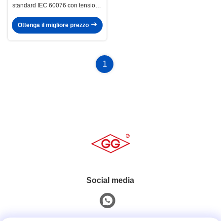
standard IEC 60076 con tensione
nominale di 10 kV e tensione di
uscita di 0,4 kV
Ottenga il migliore prezzo
1
Social media