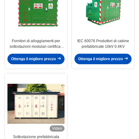
Fornitori di alloggiamenti per
IEC 60076 Produttori di cabine
sottostazioni modulari certificati
prefabbricate 10kV 0.4KV
IEC 60076 - Specifiche 10kV
0,4kV
Ottenga il migliore prezzo
Ottenga il migliore prezzo
Video
Sottostazione prefabbricata