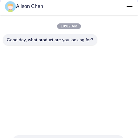
Contatto rapido
Alison Chen
tel
10:02 AM
0086-20-82505003
Good day, what product are you looking for?
E-Mail
ggelectric@gz-gg.com
Indirizzo
No.15, Yunpu1st Road, Zona Industriale di Yunpu
Luogang Guangzhou, Cina
Norme Sulla Privacy
|
Mappa Del Sito
Buona qualità della Cina Trasformatore di distribuzione monofase
montato su palo Fornitore. © di Copyright 2025-2026 Guangzhou
Guanggao High Voltage Electric Apparatus Co.,Ltd. . Tutti i diritti