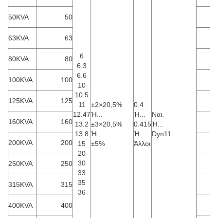
50KVA
50
3
63KVA
63
1
6
80KVA
80
1
6.3
6.6
100KVA
100
2
10
10.5
125KVA
125
2
11
±
2
×
20,5%
0.4
12.47
Ή...
Ή...
Ναι.
160KVA
160
2
13.2
±
3
×
20,5%
0.415
Ή...
13.8
Ή...
Ή...
Dyn11
200KVA
200
3
15
±
5%
Άλλοι
20
30
250KVA
250
4
33
35
315KVA
315
4
36
400KVA
400
5