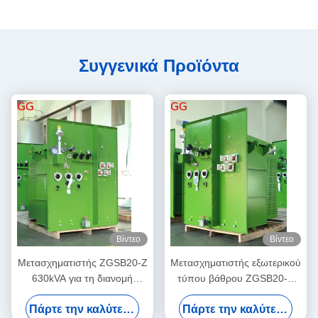
Συγγενικά Προϊόντα
Βίντεο
Βίντεο
Μετασχηματιστής ZGSB20-Z
Μετασχηματιστής εξωτερικού
630kVA για τη διανομή
τύπου βάθρου ZGSB20-Z
ηλεκτρικού δικτύου
630kVA συμμορφούμενος με
Πάρτε την καλύτερη τιμή
Πάρτε την καλύτερη τιμή
την ANSI για τη διανομή