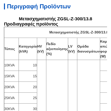
Περιγραφή Προϊόντων
Μετασχηματιστής ZGSL-Z-300/13.8
Προδιαγραφές προϊόντος
Μετασχηματιστής ZGSL-Z-300/13.8
Καμία
Πεδίο
Κατηγορία
HV
LV
Ομάδα
απώλε
Τύπος
αξιοποίησης
(kVA)
(kV)
(kV)
διανυσμάτων
φορτί
(%)
(W)
10KVA
10
15KVA
15
20KVA
20
25KVA
25
30KVA
30
1