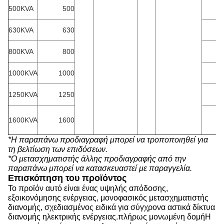
500KVA
500
6
630KVA
630
8
800KVA
800
9
1000KVA
1000
1
1250KVA
1250
13
1600KVA
1600
16
*Η παραπάνω προδιαγραφή μπορεί να τροποποιηθεί για
τη βελτίωση των επιδόσεων.
*Ο μετασχηματιστής άλλης προδιαγραφής από την
παραπάνω μπορεί να κατασκευαστεί με παραγγελία.
Επισκόπηση του προϊόντος
Το προϊόν αυτό είναι ένας υψηλής απόδοσης,
εξοικονόμησης ενέργειας, μονοφασικός μετασχηματιστής
διανομής, σχεδιασμένος ειδικά για σύγχρονα αστικά δίκτυα
διανομής ηλεκτρικής ενέργειας.πλήρως μονωμένη δομήΗ