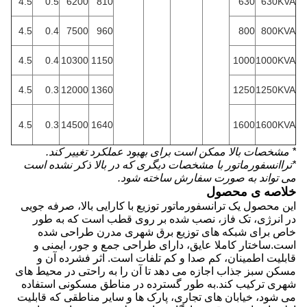
4.5
0.5
6200
810
630
630KVA
4.5
0.4
7500
960
800
800KVA
4.5
0.4
10300
1150
1000
1000KVA
4.5
0.3
12000
1360
1250
1250KVA
4.5
0.3
14500
1640
1600
1600KVA
* مشخصات بالا ممکن است برای بهبود عملکرد تغییر کند.
*تراانسفورماتور با مشخصات دیگری که در بالا ذکر نشده است
می تواند به صورت سفارش ساخته شود.
خلاصه ی محصول
این محصول یک ترانسفورماتور توزیع با کارایی بالا، صرفه جویی
در انرژی، تک فاز، نصب شده بر روی قطب است که به طور
خاص برای شبکه های توزیع برق شهری مدرن طراحی شده
است.ساختار کاملا عایق، دارای طراحی جمع و جور، ایمنی و
قابلیت اطمینان، کم صدا و کم تلفات است. اثر فشرده آن و
مسکن سبز جذاب اجازه می دهد تا آن را به راحتی در محیط های
شهری ترکیب کند.به طور گسترده در مناطق مسکونی استفاده
می شود، خیابان های تجاری، پارک ها و سایر مناطقی که قابلیت