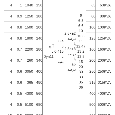
4
1
1040
150
63
63KVA
6
4
0.9
1250
180
80
80KVA
6.3
6.6
4
0.8
1500
200
100
100KVA
10
2.5
×
±
2
10.5
4
0.8
1800
240
125
125KVA
درصد
0.4
11
یا
12.47
یا
آره
2.5
×
±
3
4
0.7
2200
280
160
160KVA
13.2
0.415
یا
درصد
13.8
یا
Dyn11
یا
4
0.7
260
340
200
200KVA
15
بقیه
±
5
20
درصد
4
0.6
3050
400
250
250KVA
30
33
35
4
0.6
365
480
315
315KVA
36
4
0.5
4300
560
400
400KVA
4
0.5
5100
680
500
500KVA