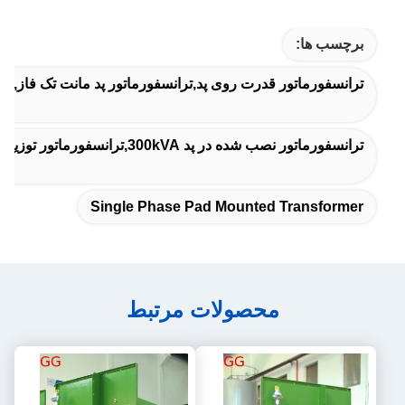
برچسب ها:
ترانسفورماتور قدرت روی پد,ترانسفورماتور پد مانت تک فاز,تر
ترانسفورماتور نصب شده در پد 300kVA,ترانسفورماتور توزیع منبع تغذیه,13.8kV ترانسفورماتور نصب شده در پد
Single Phase Pad Mounted Transformer
محصولات مرتبط