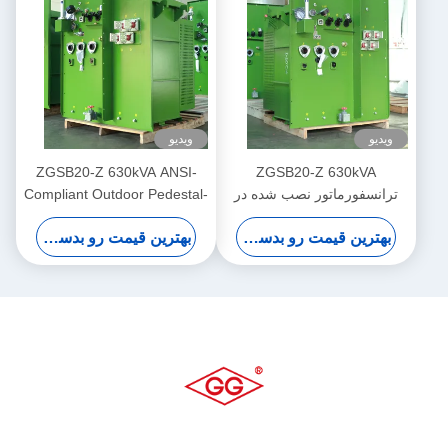
ویدیو
ویدیو
ZGSB20-Z 630kVA ANSI-
ZGSB20-Z 630kVA
ترانسفورماتور نصب شده در
Compliant Outdoor Pedestal-
فضای باز برای توزیع شبکه برق
Type Transformer برای توزیع
بهترین قیمت رو بدست بیار
بهترین قیمت رو بدست بیار
منبع برق