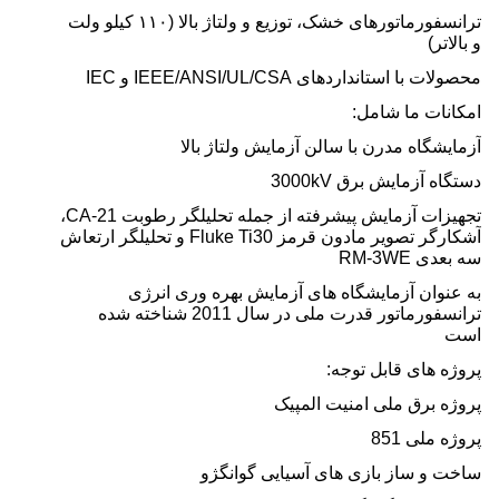
ترانسفورماتورهای خشک، توزیع و ولتاژ بالا (۱۱۰ کیلو ولت
و بالاتر)
محصولات با استانداردهای IEEE/ANSI/UL/CSA و IEC
امکانات ما شامل:
آزمایشگاه مدرن با سالن آزمایش ولتاژ بالا
دستگاه آزمایش برق 3000kV
تجهیزات آزمایش پیشرفته از جمله تحلیلگر رطوبت CA-21،
آشکارگر تصویر مادون قرمز Fluke Ti30 و تحلیلگر ارتعاش
سه بعدی RM-3WE
به عنوان آزمایشگاه های آزمایش بهره وری انرژی
ترانسفورماتور قدرت ملی در سال 2011 شناخته شده
است
پروژه های قابل توجه:
پروژه برق ملی امنیت المپیک
پروژه ملی 851
ساخت و ساز بازی های آسیایی گوانگژو