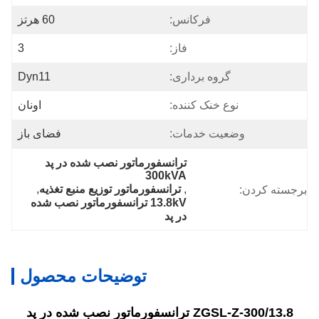
فرکانس:
60 هرتز
فاز:
3
گروه برداری:
Dyn11
نوع خنک کننده:
اونان
وضعیت خدمات:
فضای باز
ترانسفورماتور نصب شده در پد 
300kVA
, 
ترانسفورماتور توزیع منبع تغذیه
, 
برجسته کردن:
13.8kV ترانسفورماتور نصب شده 
در پد
توضیحات محصول
ZGSL-Z-300/13.8 ترانسفورماتور نصب شده در پد