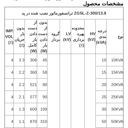
مشخصات محصول
ZGSL-Z-300/13.8 ترانسفورماتور نصب شده در پد
بدون
از
محدوده
از
دست
بدون
درجه
IMP.
HV
بهره
LV
گروه
دست
دادن
بار
نوع
بندی
VOL
(kV)
برداری
(kV)
بردار
دادن
بار
جریان
(٪)
(kVA)
(٪)
بار
کامل
(٪)
(W)
(W)
4
3.3
306
45
10
10KVA
4
2.2
360
58
15
15KVA
4
2.2
521
80
20
20KVA
4
2.1
577
90
25
25KVA
4
1.3
600
100
30
30KVA
4
1.1
870
310
50
50KVA