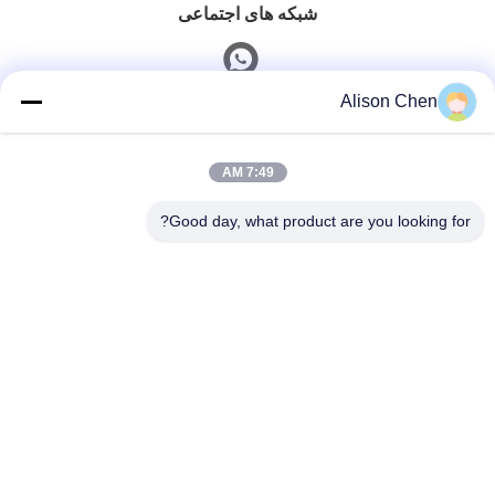
شبکه های اجتماعی
Alison Chen
تماس سریع
7:49 AM
تلفن
0086-20-82505003
Good day, what product are you looking for?
نامه الکترونیکی
ggelectric@gz-gg.com
آدرس
شماره ۱۵، جاده اول یونپو، منطقه صنعتی یونپو، لوگانگ،
گوانگژو، چین