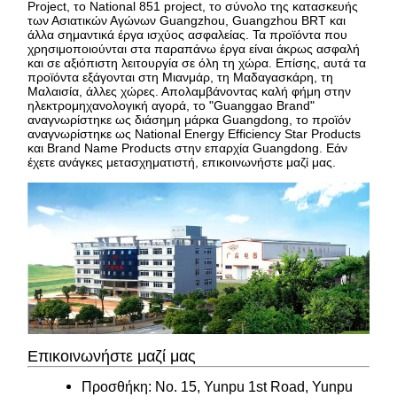
Project, το National 851 project, το σύνολο της κατασκευής
των Ασιατικών Αγώνων Guangzhou, Guangzhou BRT και
άλλα σημαντικά έργα ισχύος ασφαλείας. Τα προϊόντα που
χρησιμοποιούνται στα παραπάνω έργα είναι άκρως ασφαλή
και σε αξιόπιστη λειτουργία σε όλη τη χώρα. Επίσης, αυτά τα
προϊόντα εξάγονται στη Μιανμάρ, τη Μαδαγασκάρη, τη
Μαλαισία, άλλες χώρες. Απολαμβάνοντας καλή φήμη στην
ηλεκτρομηχανολογική αγορά, το "Guanggao Brand"
αναγνωρίστηκε ως διάσημη μάρκα Guangdong, το προϊόν
αναγνωρίστηκε ως National Energy Efficiency Star Products
και Brand Name Products στην επαρχία Guangdong. Εάν
έχετε ανάγκες μετασχηματιστή, επικοινωνήστε μαζί μας.
Επικοινωνήστε μαζί μας
Προσθήκη: No. 15, Yunpu 1st Road, Yunpu