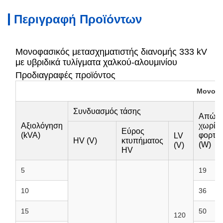
Περιγραφή Προϊόντων
Μονοφασικός μετασχηματιστής διανομής 333 kV
με υβριδικά τυλίγματα χαλκού-αλουμινίου
Προδιαγραφές προϊόντος
Μονοφα
Συνδυασμός τάσης
Απώλε
Αξιολόγηση
χωρίς
Εύρος
(kVA)
φορτίο
LV
HV (V)
κτυπήματος
(W)
(V)
HV
5
19
10
36
15
50
120