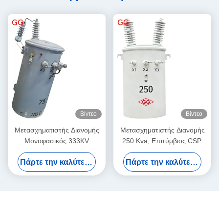
Βίντεο
Βίντεο
Μετασχηματιστής Διανομής
Μετασχηματιστής Διανομής
Μονοφασικός 333KV
250 Kva, Επιτύμβιος CSP,
Εγκατεστημένος σε Στύλο με
Πλήρως
Πάρτε την καλύτερη τιμή
Πάρτε την καλύτερη τιμή
Υβριδικές περιελίξεις Χαλκού-
Αυτοπροστατευόμενος
Αλουμινίου