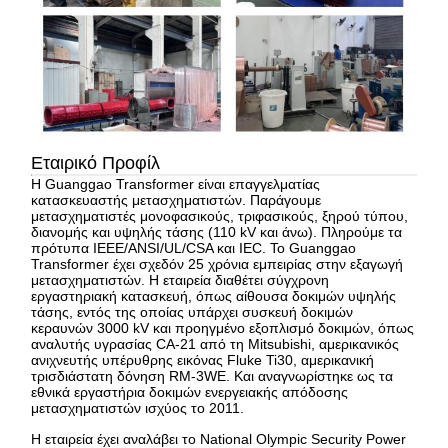
Εταιρικό Προφίλ
Η Guanggao Transformer είναι επαγγελματίας
κατασκευαστής μετασχηματιστών. Παράγουμε
μετασχηματιστές μονοφασικούς, τριφασικούς, ξηρού τύπου,
διανομής και υψηλής τάσης (110 kV και άνω). Πληρούμε τα
πρότυπα IEEE/ANSI/UL/CSA και IEC. Το Guanggao
Transformer έχει σχεδόν 25 χρόνια εμπειρίας στην εξαγωγή
μετασχηματιστών. Η εταιρεία διαθέτει σύγχρονη
εργαστηριακή κατασκευή, όπως αίθουσα δοκιμών υψηλής
τάσης, εντός της οποίας υπάρχει συσκευή δοκιμών
κεραυνών 3000 kV και προηγμένο εξοπλισμό δοκιμών, όπως
αναλυτής υγρασίας CA-21 από τη Mitsubishi, αμερικανικός
ανιχνευτής υπέρυθρης εικόνας Fluke Ti30, αμερικανική
τρισδιάστατη δόνηση RM-3WE. Και αναγνωρίστηκε ως τα
εθνικά εργαστήρια δοκιμών ενεργειακής απόδοσης
μετασχηματιστών ισχύος το 2011.
Η εταιρεία έχει αναλάβει το National Olympic Security Power