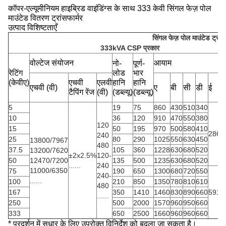
कॉपर-एल्यूमीनियम हाइब्रिड वाइंडिंग्स के साथ 333 केवी सिंगल फेज़ पोल
माउंटेड वितरण ट्रांसफार्मर
उत्पाद विशिष्टताएँ
सिंगल फेज़ पोल माउंटेड ट्रांस
333kVA CSP प्रकार
व
वोल्टेज संयोजन
आयाम
नो-
पूर्ण-
(
रेटिंग
लोड
भार
त
(केवीए)
एचवी
एलवी
हानि
हानि
एचवी (वी)
ए
बी
सी
डी
ई
क
टैपिंग रेंज
(वी)
(डब्ल्यू)
(डब्ल्यू)
व
5
19
75
860
430
510
340
1
10
36
120
910
470
550
380
2
120
15
50
195
970
500
580
410
3
286
240
25
80
290
1025
550
630
450
4
13800/7967
480
37.5
105
360
1228
630
680
520
5
13200/7620
±2x2.5%
120-
50
12470/7200
135
500
1235
630
680
520
6
......
240
11000/6350
75
190
650
1300
680
720
550
8
240-
......
100
210
850
1350
780
810
610
9
480
167
350
1410
1460
830
890
660
591
1
......
250
500
2000
1570
960
950
660
2
333
650
2500
1660
960
960
660
3
* प्रदर्शन में सुधार के लिए उपरोक्त विनिर्देश को बदला जा सकता है।