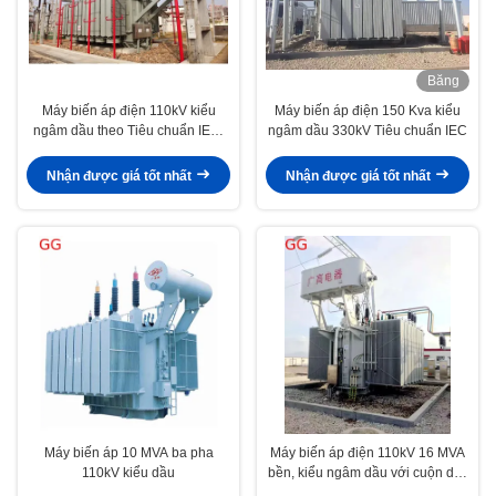
Băng
hình
Máy biến áp điện 110kV kiểu
Máy biến áp điện 150 Kva kiểu
ngâm dầu theo Tiêu chuẩn IEC,
ngâm dầu 330kV Tiêu chuẩn IEC
công suất 25MVA
Nhận được giá tốt nhất
Nhận được giá tốt nhất
Máy biến áp 10 MVA ba pha
Máy biến áp điện 110kV 16 MVA
110kV kiểu dầu
bền, kiểu ngâm dầu với cuộn dây
đồng/nhôm