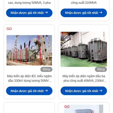
cao, dung lượng 50MVA, 3 pha
công suất 320MVA
Nhận được giá tốt nhất
Nhận được giá tốt nhất
Băng
Băng
hình
hình
Máy biến áp điện IEC kiểu ngâm
Máy biến áp điện ngâm dầu ba
dầu 330kV dung lượng 50MVA
pha công suất 40MVA, 230kV
ba pha
theo tiêu chuẩn IEC cho nhà máy
điện và hệ thống năng lượng tái
Nhận được giá tốt nhất
Nhận được giá tốt nhất
tạo