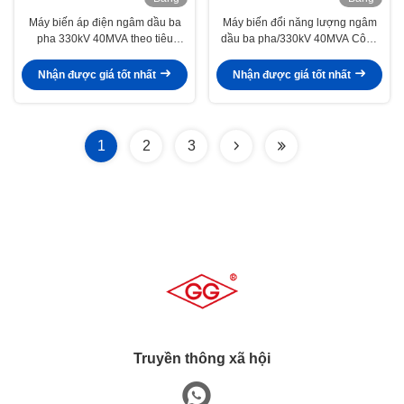
hình
hình
Máy biến áp điện ngâm dầu ba
Máy biến đổi năng lượng ngâm
pha 330kV 40MVA theo tiêu
dầu ba pha/330kV 40MVA Công
chuẩn IEC cho hệ thống điện
suất cho hệ thống điện công suất
công suất lớn
cao
Nhận được giá tốt nhất
Nhận được giá tốt nhất
1
2
3
Truyền thông xã hội