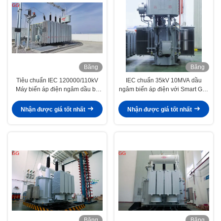
Băng
Băng
hình
hình
Tiêu chuẩn IEC 120000/110kV
IEC chuẩn 35kV 10MVA dầu
Máy biến áp điện ngâm dầu ba
ngâm biến áp điện với Smart Grid
pha cho hệ thống điện công suất
Synergy cho phân phối điện đáng
cao
tin cậy
Nhận được giá tốt nhất
Nhận được giá tốt nhất
Băng
Băng