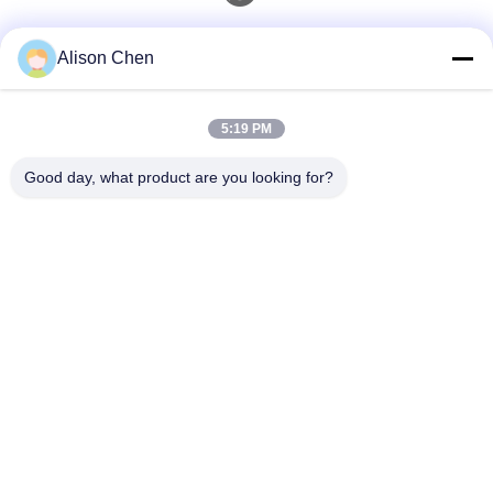
Liên lạc nhanh
Alison Chen
điện thoại
5:19 PM
0086-20-82505003
Good day, what product are you looking for?
E-Mail
ggelectric@gz-gg.com
Địa chỉ
Số 15, Đường Vân Phố 1, Khu Công Nghiệp Vân Phố,
Lạc Cảng, Quảng Châu, Trung Quốc
Chính Sách Bảo Mật
|
Sơ Đồ Trang Web
Trung Quốc Chất lượng tốt Máy biến đổi phân phối gắn cột pha