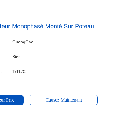
ateur Monophasé Monté Sur Poteau
GuangGao
Bien
t:
T/TL/C
ur Prix
Causez Maintenant