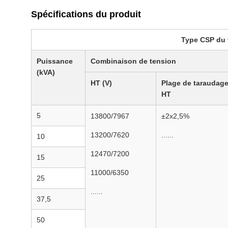
Spécifications du produit
Type CSP du 
Puissance
Combinaison de tension
(kVA)
HT (V)
Plage de taraudag
HT
5
13800/7967
±2x2,5%
13200/7620
......
10
12470/7200
15
11000/6350
25
......
37,5
50