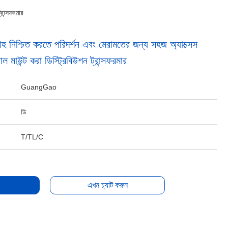
রান্সফরমার
বরাহ নিশ্চিত করতে পরিদর্শন এবং মেরামতের জন্য সহজ অ্যাক্সেস
াউন্ট করা ডিস্ট্রিবিউশন ট্রান্সফরমার
GuangGao
ডি
T/TL/C
এখন চ্যাট করুন