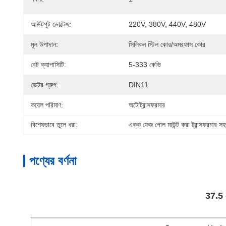
আউটপুট ভোল্টেজ:
220V, 380V, 440V, 480V
মূল উপাদান:
সিলিকন স্টিল কোর/অমরফাস কোর
রেট ক্যাপাসিটি:
5-333 কেভি
ভেক্টর গ্রুপ:
DIN11
কয়েল পরিমাণ:
অটোট্রান্সফরমার
বিশেষভাবে তুলে ধরা:
একক ফেজ পোল মাউন্ট করা ট্রান্সফরমার সহজ
পণ্যের বর্ণনা
37.5 ক