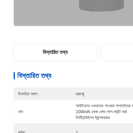
বিস্তারিত তথ্য
বিস্তারিত তথ্য
উৎপত্তি স্থল:
গুয়াংজু
আউটডোর ওভারহেড পাওয়ার সাপ্লাইয়ের জ
নাম:
100kVA একক ফেজ পোল-মাউন্ট করা 
ডিস্ট্রিবিউশন ট্রান্সফরমার
পর্যায়:
1