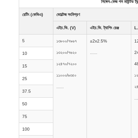
সিঙ্গেল-ফেজ পল মাউন্টড 
রেটিং (কেভিএ)
ভোল্টেজ সংমিশ্রণ
এইচ.ভি. (V)
এইচ.ভি. ট্যাপিং রেঞ্জ
L.
5
১৩৮০০/৭৯৬৭
±2x2.5%
1
১৩২০০/৭৬২০
......
2
10
১২৪৭০/৭২০০
4
15
১১০০০/৬৩৫০
১
25
......
২
37.5
...
50
75
100