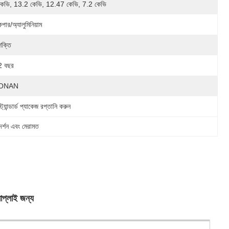
কেভি, 13.2 কেভি, 12.47 কেভি, 7.2 কেভি
কপার/অ্যালুমিনিয়াম
শক্তি
2 বছর
ONAN
স্ট্যান্ডার্ড প্যাকেজ রপ্তানি করুন
দর্শন এবং মেরামত
াপ্লাই জন্য