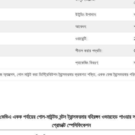
উইন্ডিং উপাদান:
আবেদন:
ওয়ারেন্টি:
শীতল করার পদ্ধতি:
প্যাকেজিং বিবরণ:
 অ্যাক্সেস
, 
পোল মাউন্ট করা ডিস্ট্রিবিউশন ট্রান্সফরমার ক্রমাগত শক্তি
, 
একক ফেজ ট্রান্সফরমার পরি
েভিএ একক পর্যায়ের পোল-মাউন্টড বন্টন ট্রান্সফরমার বহিরঙ্গন ওভারহেড পাওয়ার স
প্রোডাক্ট স্পেসিফিকেশন