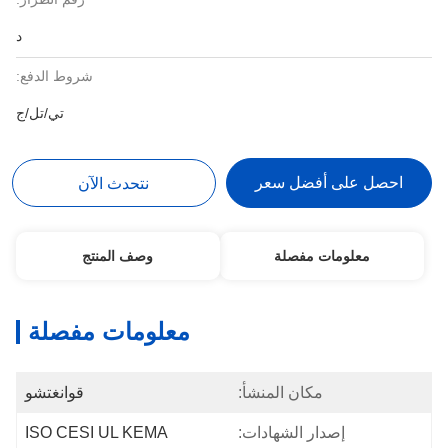
د
شروط الدفع:
تي/تل/ج
احصل على أفضل سعر
نتحدث الآن
معلومات مفصلة
وصف المنتج
معلومات مفصلة
مكان المنشأ:
قوانغتشو
إصدار الشهادات:
ISO CESI UL KEMA