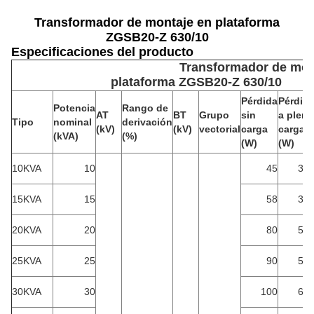
Transformador de montaje en plataforma
ZGSB20-Z 630/10
Especificaciones del producto
Transformador de mon
plataforma ZGSB20-Z 630/10
Pérdida
Pérdid
Potencia
Rango de
AT
BT
Grupo
sin
a plena
Tipo
nominal
derivación
(kV)
(kV)
vectorial
carga
carga
(kVA)
(%)
(W)
(W)
10KVA
10
45
30
15KVA
15
58
36
20KVA
20
80
52
25KVA
25
90
57
30KVA
30
100
60