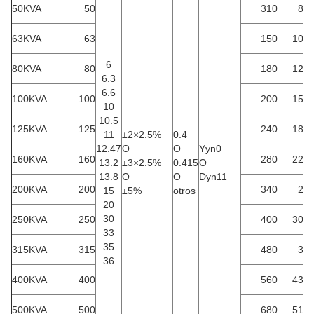
50KVA
50
310
87
63KVA
63
150
104
6
80KVA
80
180
125
6.3
6.6
100KVA
100
200
150
10
10.5
125KVA
125
240
180
11
±
2
×
2.5%
0.4
12.47
O
O
Yyn0
160KVA
160
280
220
13.2
±
3
×
2.5%
0.415
O
13.8
O
O
Dyn11
200KVA
200
340
26
15
±
5%
otros
20
30
250KVA
250
400
305
33
35
315KVA
315
480
36
36
400KVA
400
560
430
500KVA
500
680
510