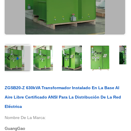
ZGSB20-Z 630kVA Transformador Instalado En La Base Al
Aire Libre Certificado ANSI Para La Distribución De La Red
Eléctrica
Nombre De La Marca:
GuangGao