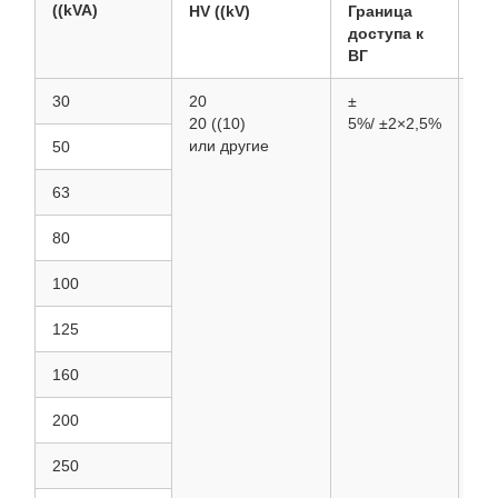
((kVA)
HV ((kV)
Граница
LV
доступа к
((k
ВГ
30
20
±
0.4
20 ((10)
5%/
±2×2,5%
или другие
50
63
80
100
125
160
200
250