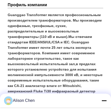
Профиль компании
Guanggao Transformer является профессиональным
производителем трансформаторов. Мы производим
однофазные, трехфазные, сухие,
распределительные и высоковольтные
трансформаторы (110 кВ и выше).Мы отвечаем
стандартам IEEE/ANSI/UL/CSA и IEC. Guanggao
Transformer имеет почти 25 лет опыта экспорта
трансформаторов. Компания имеет современное
лабораторное строительство, такое как
высоковольтный испытательный зал,в пределах
которого установлено устройство для испытания
молниеносной импульсивности 3000 кВ, и некоторые
современные испытательные оборудования, такие
как CA-21 анализатор влаги от Mitsubishi,
американский Fluke Ti30 инфракрасный детектор
изображения, американский RM-3WE трехмерной
Alison Chen
вибрации.И он был определен как национальный
трансформатор энергоэффективности испытаний