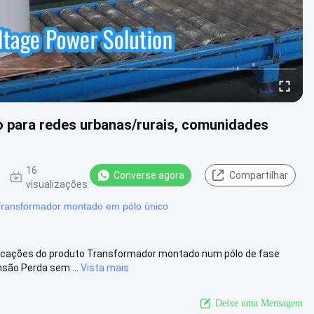
 para redes urbanas/rurais, comunidades
16
Converse agora
Compartilhar
visualizações
Transformador montado em pólo único
ficações do produto Transformador montado num pólo de fase
são Perda sem ...
Vista mais
Deixe uma Mensagem