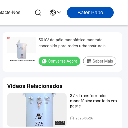
Bater Papo
tacte-Nos
50 kV de pólo monofásico montado
concebido para redes urbanas/rurais,
comunidades residenciais
Converse Agora
Saber Mais
Vídeos Relacionados
37.5 Transformador
monofásico montado em
poste
Transformador de distribuiçã
2026-06-26
o montado num pólo de fase
00:25
única