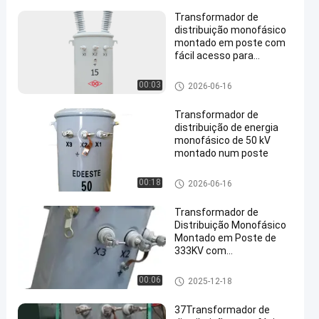
Transformador de
distribuição monofásico
montado em poste com
fácil acesso para
inspeção e reparos para
garantir fornecimento
Transformador de distribuiçã
00:03
2026-06-16
contínuo de energia
o montado num pólo de fase
única
Transformador de
distribuição de energia
monofásico de 50 kV
montado num poste
Transformador de distribuiçã
00:18
2026-06-16
o montado num pólo de fase
única
Transformador de
Distribuição Monofásico
Montado em Poste de
333KV com
Enrolamentos Híbridos de
Cobre e Alumínio
Transformador de distribuiçã
00:06
2025-12-18
o montado num pólo de fase
única
37Transformador de