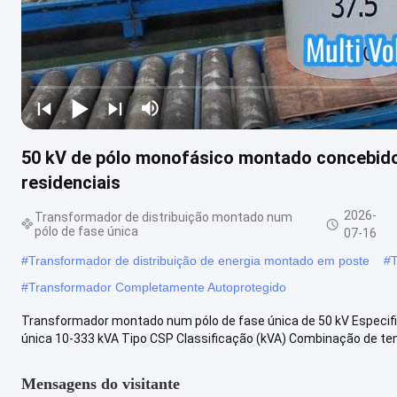
50 kV de pólo monofásico montado concebido
residenciais
2026-
Transformador de distribuição montado num
pólo de fase única
07-16
#
Transformador de distribuição de energia montado em poste
#
#
Transformador Completamente Autoprotegido
Transformador montado num pólo de fase única de 50 kV Especi
única 10-333 kVA Tipo CSP Classificação (kVA) Combinação de ten
Mensagens do visitante