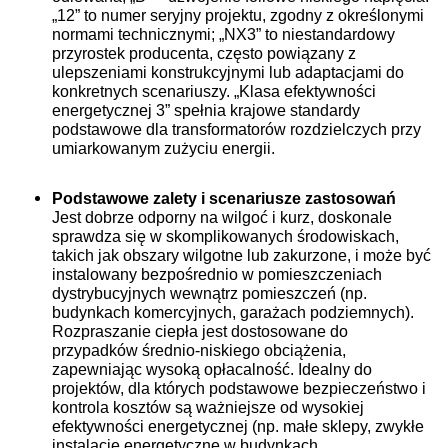
„12” to numer seryjny projektu, zgodny z określonymi
normami technicznymi; „NX3” to niestandardowy
przyrostek producenta, często powiązany z
ulepszeniami konstrukcyjnymi lub adaptacjami do
konkretnych scenariuszy. „Klasa efektywności
energetycznej 3” spełnia krajowe standardy
podstawowe dla transformatorów rozdzielczych przy
umiarkowanym zużyciu energii.
Podstawowe zalety i scenariusze zastosowań
Jest dobrze odporny na wilgoć i kurz, doskonale
sprawdza się w skomplikowanych środowiskach,
takich jak obszary wilgotne lub zakurzone, i może być
instalowany bezpośrednio w pomieszczeniach
dystrybucyjnych wewnątrz pomieszczeń (np.
budynkach komercyjnych, garażach podziemnych).
Rozpraszanie ciepła jest dostosowane do
przypadków średnio-niskiego obciążenia,
zapewniając wysoką opłacalność. Idealny do
projektów, dla których podstawowe bezpieczeństwo i
kontrola kosztów są ważniejsze od wysokiej
efektywności energetycznej (np. małe sklepy, zwykłe
instalacje energetyczne w budynkach