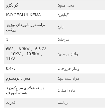
محل منبع:
گوانگژو
گواهی:
ISO CESI UL KEMA
ترانسفورماتورهای توزیع 
نام:
روغنی
مرحله:
3
6kV 、 6.3KV 、 6.6KV 
ولتاژ ورودی:
、 10KV 、 10.5KV 、 
11kV
ولتاژ خروجی:
0.4kv
مواد سیم پیچ:
مس / آلومینیوم
هسته فولادی سیلیکون / 
ماده اصلی:
هسته آمورف
برنامه:
قدرت