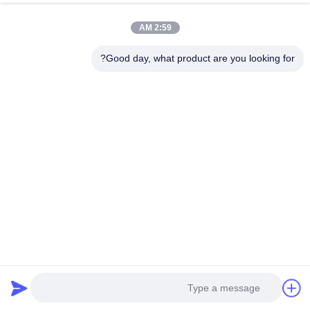
بازار هدف
2:59 AM
Good day, what product are you looking for?
مشخصات شرکت
Guanggao Transformer یک تولید کننده حرفه ای ترانسفورماتور است.
ما ترانسفورماتورهای تک فاز، سه فاز، خشک، توزیعی و فشار قوی (110
کیلوولت و بالاتر) تولید می کنیم. ما استانداردهای IEEE/ANSI/UL/CSA و
IEC را داریم. Guanggao Transformer نزدیک به 25 سال تجربه
صادرات ترانسفورماتور دارد. این شرکت دارای ساخت و ساز
آزمایشگاهی مدرن، مانند سالن تست ولتاژ بالا، که در داخل آن یک
دستگاه تست ضربه رعد و برق 3000 کیلو ولت، و برخی تجهیزات
آزمایش پیشرفته، مانند آنالایزر رطوبت CA-21 از میتسوبیشی،