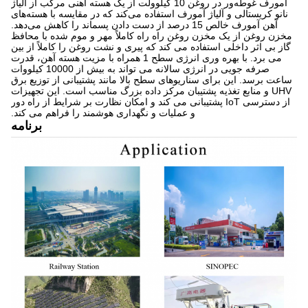
آمورف غوطه‌ور در روغن 10 کیلوولت از یک هسته آهنی مرکب از آلیاژ
نانو کریستالی و آلیاژ آمورف استفاده می‌کند که در مقایسه با هسته‌های
آهن آمورف خالص 15 درصد از دست دادن پسماند را کاهش می‌دهد.
مخزن روغن از یک مخزن روغن راه راه کاملاً مهر و موم شده با محافظ
گاز بی اثر داخلی استفاده می کند که پیری و نشت روغن را کاملاً از بین
می برد. با بهره وری انرژی سطح 1 همراه با مزیت هسته آهن، قدرت
صرفه جویی در انرژی سالانه می تواند به بیش از 10000 کیلووات
ساعت برسد. این برای سناریوهای سطح بالا مانند پشتیبانی از توزیع برق
UHV و منابع تغذیه پشتیبان مرکز داده بزرگ مناسب است. این تجهیزات
از دسترسی IoT پشتیبانی می کند و امکان نظارت بر شرایط از راه دور
و عملیات و نگهداری هوشمند را فراهم می کند.
برنامه