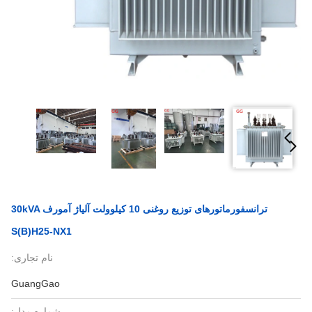
ترانسفورماتورهای توزیع روغنی 10 کیلوولت آلیاژ آمورف 30kVA
S(B)H25-NX1
نام تجاری:
GuangGao
شماره مدل: