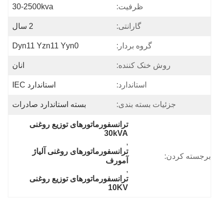
ظرفیت:
30-2500kva
گارانتی:
2 سال
گروه بردار:
Dyn11 Yzn11 Yyn0
روش خنک کننده:
انان
استاندارد:
استاندارد IEC
جزئیات بسته بندی:
بسته استاندارد صادرات
ترانسفورماتورهای توزیع روغنی 
30kVA
, 
ترانسفورماتورهای روغنی آلیاژ 
برجسته کردن:
آمورف
, 
ترانسفورماتورهای توزیع روغنی 
10KV