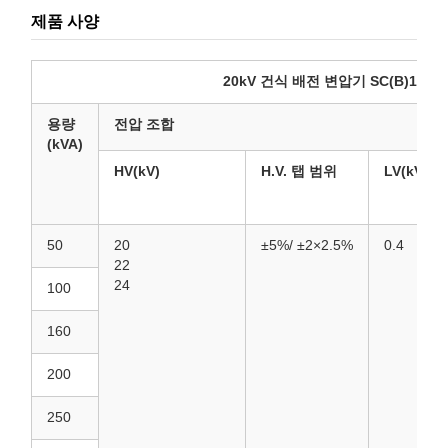
제품 사양
20kV 건식 배전 변압기 SC(B)18-NX1 에
용량
전압 조합
(kVA)
HV(kV)
H.V. 탭 범위
LV(kV)
50
20
±5%/
±2×2.5%
0.4
22
24
100
160
200
250