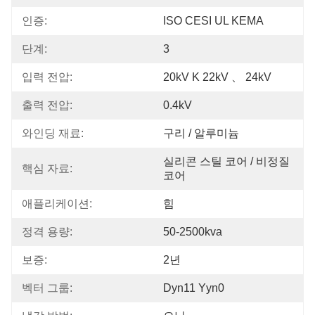
인증:
ISO CESI UL KEMA
단계:
3
입력 전압:
20kV K 22kV 、 24kV
출력 전압:
0.4kV
와인딩 재료:
구리 / 알루미늄
실리콘 스틸 코어 / 비정질 
핵심 자료:
코어
애플리케이션:
힘
정격 용량:
50-2500kva
보증:
2년
벡터 그룹:
Dyn11 Yyn0