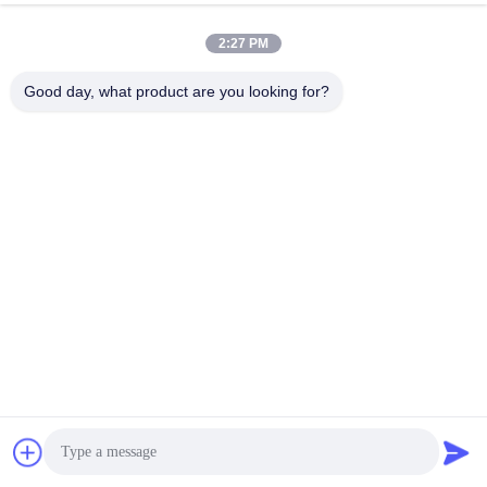
今雑談しなさい
お問い合わせを送信
2:27 PM
#
パッドマウント電源トランス
#
単相パッドマウント変圧器
Good day, what product are you looking for?
#
単相パッドに取り付けられた変圧器
パッドマウント配電用変圧器
2026-06-16
665 ビュー
ZGSL-Z-300/13.8 パッド式トランスフォーマー 製品仕様 ZGSL-Z-300/13.8 パ
ッド式トランスフォーマー タイプ 定数 (kVA) HV (kV) 採掘範囲 (%) LV (kV)
ベクトルグループ 負荷損失なし (W) 全負荷損失 (W) 負荷なし 電流 (%)
IMP.VOL (%) 10KVA 10 66.36.61010.51112.4713.213...
お問い合わせ
来場者のメッセージ
メッセージを残す
まだパブリックコメントはありません