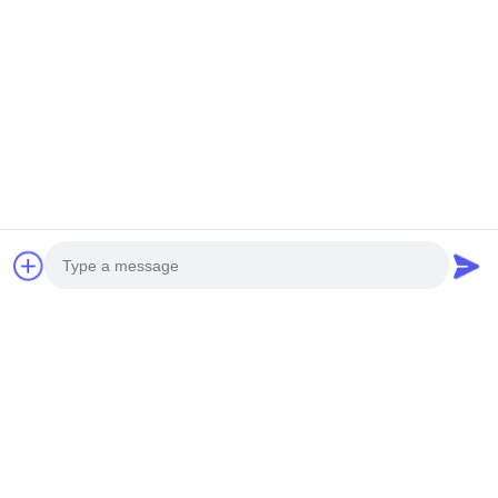
वीडियो
10kV/0.4kV - आवासीय समुदायों के
आईईसी 60076-प्रमाणित मॉड्यूलर
लिए पूर्वनिर्मित सबस्टेशन
सबस्टेशन आवास प्रदाता 10kV
0.4kV विनिर्देश
सबसे अच्छी कीमत पाएं
सबसे अच्छी कीमत पाएं
Photo
Video Call
सोशल मीडिया
Audio Call