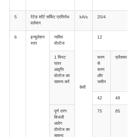
5
रेटेड शॉर्ट सर्किट प्रतिरोध
kA/s
20/4
वर्तमान
6
इन्सुलेशन
नामित
12
स्तर
वोल्टेज
1 मिनट
चरण
फ्रैक्चर
पावर
से
आवृत्ति
चरण
वोल्टेज का
और
सामना करें
जमीन
केवी
42
48
पूर्ण तरंग
75
85
बिजली
आवेग
वोल्टेज का
सामना