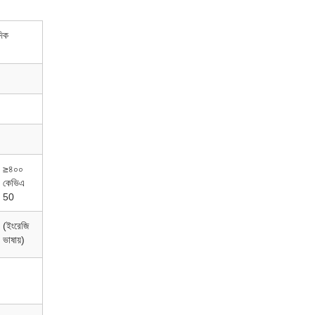
দিক
≥৪০০
কেভিএ
50
(ইংরেজি
ভাষায়)