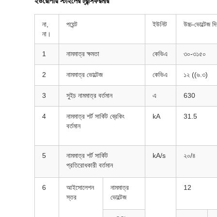
ইউরোপীয় স্টাইলের ট্রান্সফরমার
না,
পয়েন্ট
ইউনিট
উচ্চ-ভোল্টেজ দ
না।
1
নামমাত্র ক্ষমতা
কেভিএ
৩০-৩১৫০
2
নামমাত্র ভোল্টেজ
কেভিএ
১২ ((৬.৩)
3
সুইচ নামমাত্র বর্তমান
এ
630
4
নামমাত্র শর্ট সার্কিট ব্রেকিং
kA
31.5
বর্তমান
5
নামমাত্র শর্ট সার্কিট
kA/s
২০/৪
প্রতিরোধকারী বর্তমান
6
আইসোলেশন
নামমাত্র
12
স্তর
ভোল্টেজ