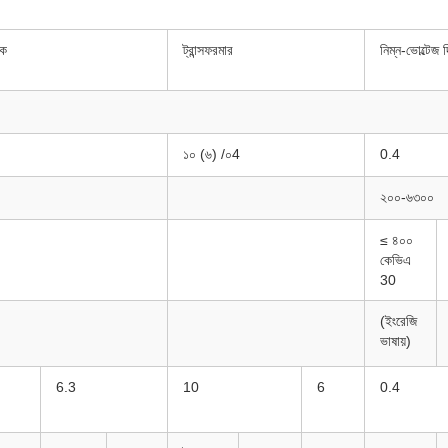
িক
ট্রান্সফরমার
নিম্ন-ভোল্টেজ 
১০ (৬) /০4
0.4
২০০-৬৩০০
≤ ৪০০
কেভিএ
30
(ইংরেজি
ভাষায়)
6.3
10
6
0.4