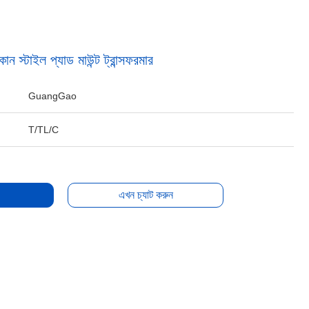
্টাইল প্যাড মাউন্ট ট্রান্সফরমার
GuangGao
T/TL/C
এখন চ্যাট করুন