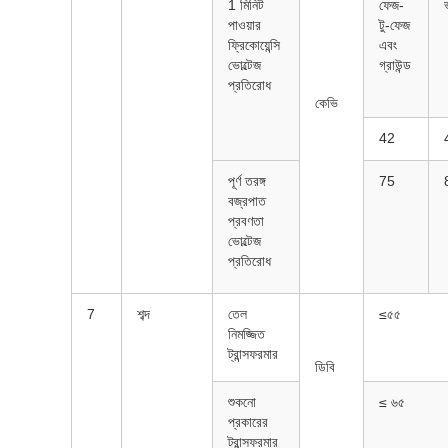
1 মিনিট
ফেজ-
ভ
পাওয়ার
টু-ফেজ
ফ্রিকোয়েন্সি
এবং
ভোল্টেজ
গ্রাউন্ড
প্রতিরোধ
কেভি
42
পূর্ণ তরঙ্গ
75
বজ্রপাত
প্রবণতা
ভোল্টেজ
প্রতিরোধ
7
শব্দ
তেল
≤৫৫
নিমজ্জিত
ট্রান্সফরমার
ডিবি
শুকনো
≤ ৬৫
প্রকারের
ট্রান্সফরমার