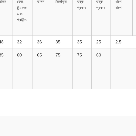
াঙ্গন
ফেজ-
ভাঙ্গন
তৈলাক্ত
শুষ্ক
শুষ্ক
ধাপে
টু-ফেজ
প্রকার
প্রকার
ধাপে
এবং
গ্রাউন্ড
48
32
36
35
35
25
2.5
85
60
65
75
75
60