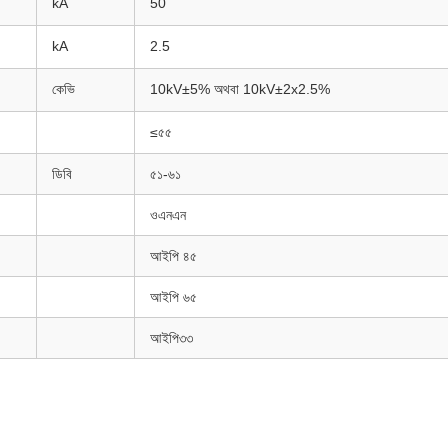
kA
50
kA
2.5
কেভি
10kV±5% অথবা 10kV±2x2.5%
≤৫৫
ডিবি
৫১-৬১
ওএনএন
আইপি ৪৫
আইপি ৬৫
আইপি৩৩