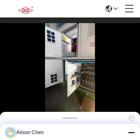
10~40,5 kV Transformator im amerikanischen
Alison Chen
Stil mit Pad-Montage