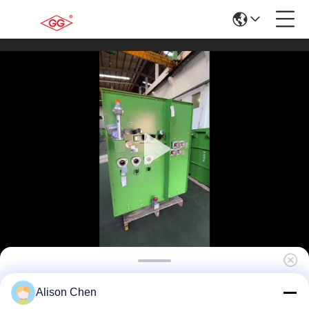
ZGSB20-Z 630kVA ANSI-gecertificeerde
Alison Chen
openlucht transformator voor