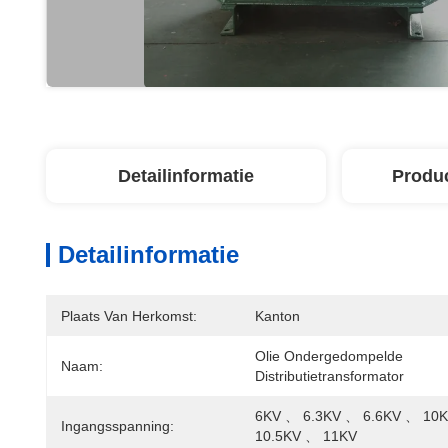
Detailinformatie
Produ
Detailinformatie
Plaats Van Herkomst:
Kanton
Olie Ondergedompelde 
Naam:
Distributietransformator
6KV 、 6.3KV 、 6.6KV 、 10K
Ingangsspanning:
10.5KV 、 11KV