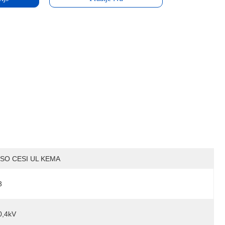
ISO CESI UL KEMA
3
0,4kV