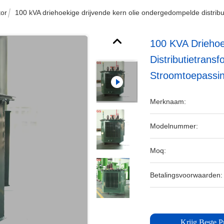
tor
100 kVA driehoekige drijvende kern olie ondergedompelde distri
100 KVA Driehoe
Distributietran
Stroomtoepassi
Merknaam:
Modelnummer:
Moq:
Betalingsvoorwaarden:
Krijg Beste Pr