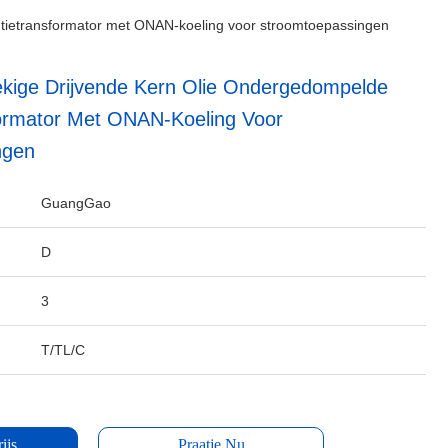
butietransformator met ONAN-koeling voor stroomtoepassingen
kige Drijvende Kern Olie Ondergedompelde
sformator Met ONAN-Koeling Voor
ngen
GuangGao
D
3
T/TL/C
ijs
Praatje Nu