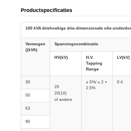
Productspecificaties
100 kVA driehoekige drie-dimensionale olie-onderdo
Vermogen
Spanningscombinatie
((kVA)
HV(kV)
H.V.
LV(kV)
Tapping
Range
30
± 5%/
± 2 ×
0.4
20
2,5%
20(10)
50
of andere
63
80