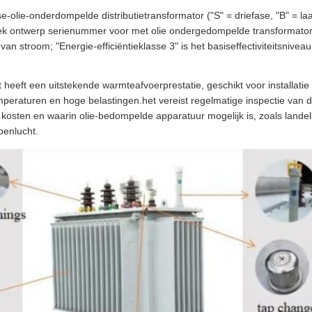
ase-olie-onderdompelde distributietransformator ("S" = driefase, "B" =
siek ontwerp serienummer voor met olie ondergedompelde transformator
van stroom; "Energie-efficiëntieklasse 3" is het basiseffectiviteitsnive
 heeft een uitstekende warmteafvoerprestatie, geschikt voor installat
raturen en hoge belastingen.het vereist regelmatige inspectie van de
kosten en waarin olie-bedompelde apparatuur mogelijk is, zoals landelijke 
penlucht.