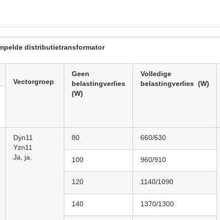
mpelde distributietransformator
Geen
Volledige
Vectorgroep
belastingverlies
belastingverlies
(W)
(W)
Dyn11
80
660/630
Yzn11
Ja, ja.
100
960/910
120
1140/1090
140
1370/1300