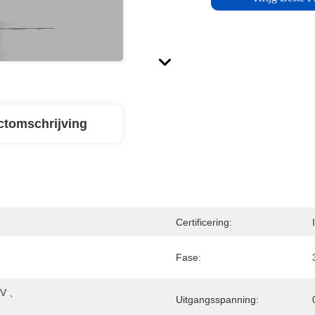
ctomschrijving
Certificering:
Fase:
V 、 
Uitgangsspanning: