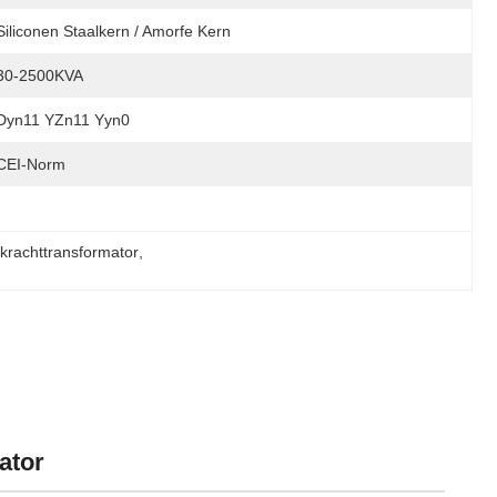
Siliconen Staalkern / Amorfe Kern
30-2500KVA
Dyn11 YZn11 Yyn0
CEI-Norm
krachttransformator
, 
ator