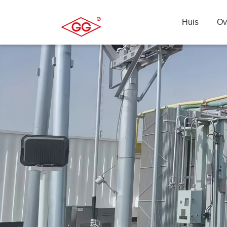
Huis
Ov