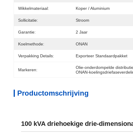
Wikkelmateriaal:
Koper / Aluminium
Sollicitatie:
Stroom
Garantie:
2 Jaar
Koelmethode:
ONAN
Verpakking Details:
Exporteer Standaardpakket
Olie-onderdompelde distributi
Markeren:
ONAN-koelingsdriefaseverdeli
Productomschrijving
100 kVA driehoekige drie-dimensiona