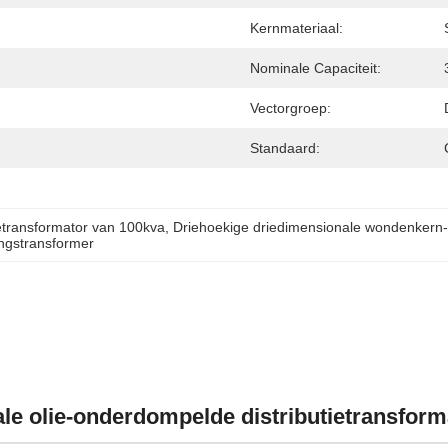
Kernmateriaal:
Nominale Capaciteit:
Vectorgroep:
Standaard:
etransformator van 100kva
, 
Driehoekige driedimensionale wondenkern-
ngstransformer
le olie-onderdompelde distributietransform